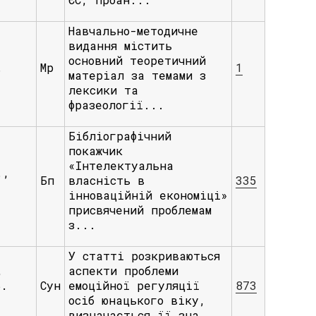
Навчально-методичне
видання містить
основний теоретичний
.
Мр
1
матеріал за темами з
лексики та
фразеології...
Бібліографічний
покажчик
«Інтелектуальна
.,
Бп
власність в
335
інноваційній економіці»
присвячений проблемам
з...
У статті розкриваються
,
аспекти проблеми
Б.
Сун
емоційної регуляції
873
.
осіб юнацького віку,
визначається її зна...