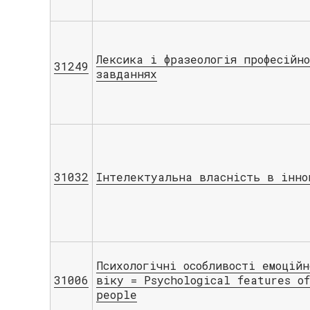
Лексика і фразеологія професійн
31249
завданнях
31032
Інтелектуальна власність в інно
Психологічні особливості емоцій
31006
віку = Psychological features o
people