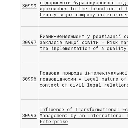
підприємств бурякоцукрового під
30999
approaches to the formation of 
beauty sugar company enterprise
Ризик-менеджмент у реалізації с
30997
закладів вищої освіти = Risk ma
the implementation of a quality
Правова природа інтелектуальної
30996
правовідносин = Legal nature of
context of civil legal relation
Influence of Transformational Ec
30993
Management by an International 
Enterprise