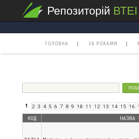
Репозиторій
ВТЕІ
ГОЛОВНА
ЗА РОКАМИ
1
2
3
4
5
6
7
8
9
10
11
12
13
14
15
16
КОД
НАЗВА 