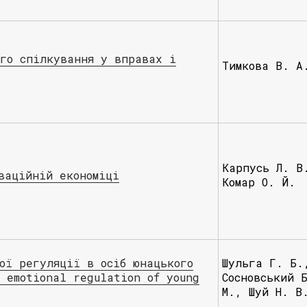
ого спілкування у вправах і
Тимкова В. А
Карпусь Л. В
ваційній економіці
Комар О. Й.
ної регуляції в осіб юнацького
Шульга Г. Б.
f emotional regulation of young
Сосновський 
М., Шуй Н. В