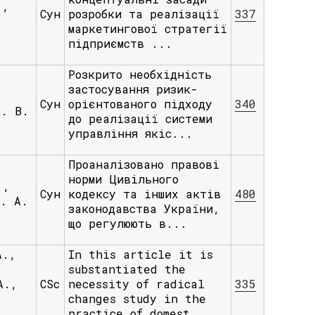
.,
Сун
розробки та реалізації
337
маркетингової стратегії
підприємств ...
Розкрито необхідність
застосування ризик-
Сун
орієнтованого підходу
340
В. В.
до реалізації системи
управління якіс...
Проаналізовано правові
норми Цивільного
.,
Сун
кодексу та інших актів
480
О. А.
законодавства України,
що регулюють в...
A.,
In this article it is
substantiated the
A.,
СSc
necessity of radical
335
changes study in the
practice of domest...