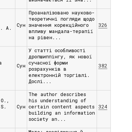
Проаналізовано науково-
теоретичні погляди щодо
,
Сун
значення корекційного
326
О. А.
впливу мандала-терапії
на рівен...
У статті особливості
дропшиппінгу, як нової
а
сучасної форми
Сун
382
розрахунків в
електронній торгівлі.
Дослі...
The author describes
 О.,
his understanding of
 S.
Сун
certain content aspects
324
building an information
society an...
Мета: дослідження й