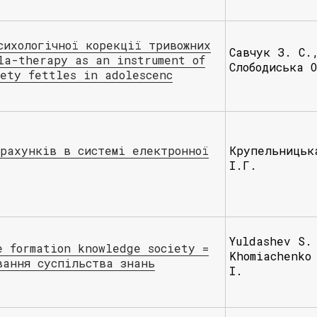
сихологічної корекції тривожних
Савчук З. С.
lа-therapy as an instrument of
Слободиська 
iety fettles in adolescenc
зрахунків в системі електронної
Крупельницьк
І.Г.
Yuldashev S.
e formation knowledge society =
Khomiachenko
вання суспільства знань
I.