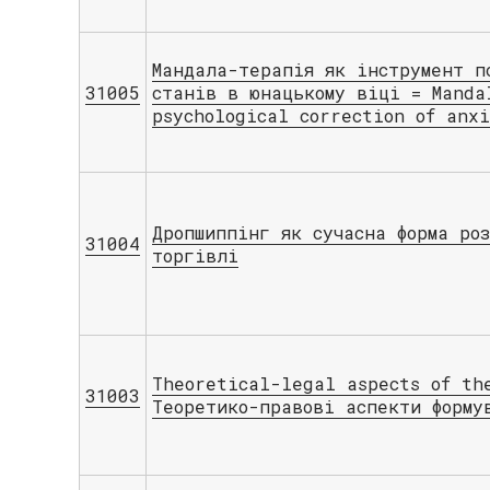
Мандала-терапія як інструмент п
31005
станів в юнацькому віці = Manda
psychological correction of anx
Дропшиппінг як сучасна форма ро
31004
торгівлі
Theoretical-legal aspects of th
31003
Теоретико-правові аспекти форму