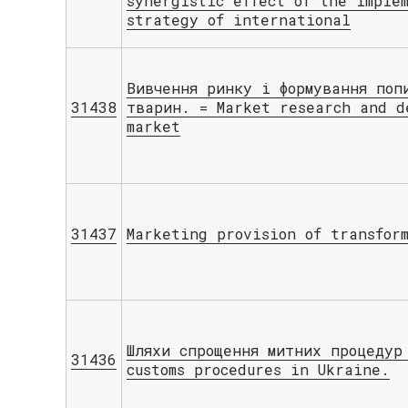
synergistic effect of the imple
strategy of international
Вивчення ринку і формування поп
31438
тварин. = Market research and d
market
31437
Marketing provision of transform
Шляхи спрощення митних процедур
31436
customs procedures in Ukraine.