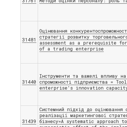
31761
Методи оцінки персоналу: роль т
Оцінювання конкурентоспроможнос
стратегії розвитку торговельног
31481
assessment as a prerequisite fo
of a trading enterprise
Інструменти та важелі впливу на
31440
спроможності підприємства = Too
enterprise's innovation capacit
Системний підхід до оцінювання 
реалізації маркетингової страте
31439
бізнесу=A systematic approach t