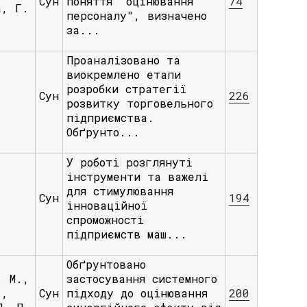
Сун
поняття "оцінювання
74
а, Г.
персоналу", визначено
за...
Проаналізовано та
виокремлено етапи
розробки стратегії
.
Сун
226
розвитку торговельного
підприємства.
Обґрунто...
У роботі розглянуті
інструменти та важелі
для стимулювання
Сун
194
інноваційної
спроможності
підприємств маш...
Обґрунтовано
. М.,
застосування системного
.,
Сун
підходу до оцінювання
200