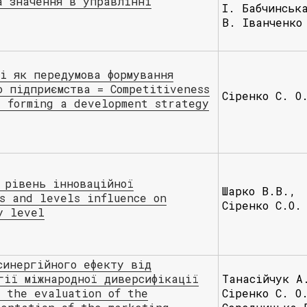
а значення в управлінні
І. Бабчинськ
В. Іванченко
ті як передумова формування
о підприємства = Competitiveness
Сіренко С. О
r forming a development strategy
 рівень інноваційної
Шарко В.В.,
ls and levels influence on
Сіренко С.О.
y level
синергійного ефекту від
гії міжнародної диверсифікації
Танасійчук А
o the evaluation of the
Сіренко С. О