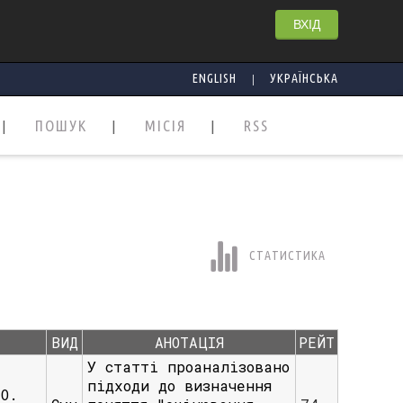
ВХІД
|
ENGLISH
УКРАЇНСЬКА
ПОШУК
МІСІЯ
RSS
СТАТИСТИКА
ВИД
АНОТАЦІЯ
РЕЙТ
У статті проаналізовано
підходи до визначення
 О.