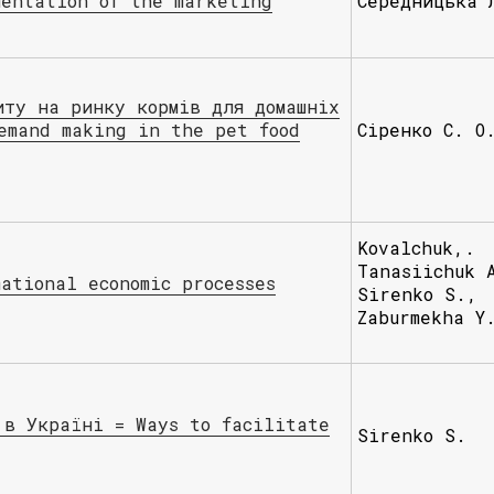
mentation of the marketing
Середницька 
иту на ринку кормів для домашніх
emand making in the pet food
Сіренко С. О
Kovalchuk,.
Tanasiichuk 
ational economic processes
Sirenko S.,
Zaburmekha Y
 в Україні = Ways to facilitate
Sirenko S.