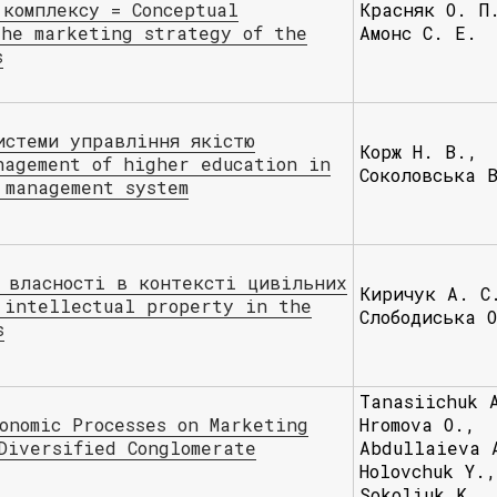
 комплексу = Conceptual
Красняк О. П
the marketing strategy of the
Амонс С. Е.
s
истеми управління якістю
Корж Н. В.,
nagement of higher education in
Соколовська 
 management system
 власності в контексті цивільних
Киричук А. С
 intellectual property in the
Слободиська 
s
Tanasiichuk 
onomic Processes on Marketing
Hromova O.,
Diversified Conglomerate
Abdullaieva 
Holovchuk Y.,
Sokoliuk K.