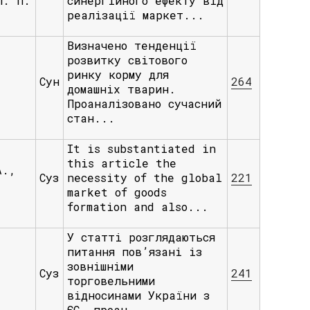
Л. П.
синергійного ефекту від
реалізації маркет...
Визначено тенденції
розвитку світового
ринку корму для
.
Сун
264
домашніх тварин.
Проаналізовано сучасний
стан...
It is substantiated in
this article the
A.,
Суз
necessity of the global
221
market of goods
.
formation and also...
У статті розглядаються
питання пов’язані із
зовнішніми
Суз
241
торговельними
відносинами України з
ЄС, проан...