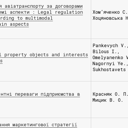
я авіатранспорту за договорами
емі аспекти : Legal regulation
Хом’яченко С
ording to multimodal
Хоцяновська 
ain aspects
Pankevych V.
Bilous I.,
l property objects and interests
Omelyanenko 
s
Nagornyi Ye.
Sukhostavets
ентні переваги підприємства в
Красняк О. П
Мицик В. О.
ання маркетингової стратегії