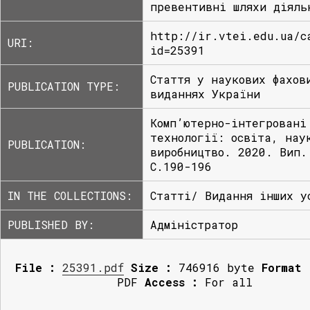
превентивні шляхи діяль
http://ir.vtei.edu.ua/c
URI:
id=25391
Стаття у наукових фахов
PUBLICATION TYPE:
виданнях України
Комп’ютерно-інтегровані
технології: освіта, нау
PUBLICATION:
виробництво. 2020. Вип.
С.190-196
IN THE COLLECTIONS:
Статті/ Видання інших у
PUBLISHED BY:
Адміністратор
File :
25391.pdf
Size :
746916 byte
Format 
PDF
Access :
For all