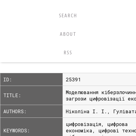
SEARCH
ABOUT
RSS
ID:
25391
Моделювання кіберзлочин
TITLE:
загрози цифровізації ек
AUTHORS:
Ніколіна І. І., Гуліват
цифровізація, цифрова
KEYWORDS:
економіка, цифрові техн