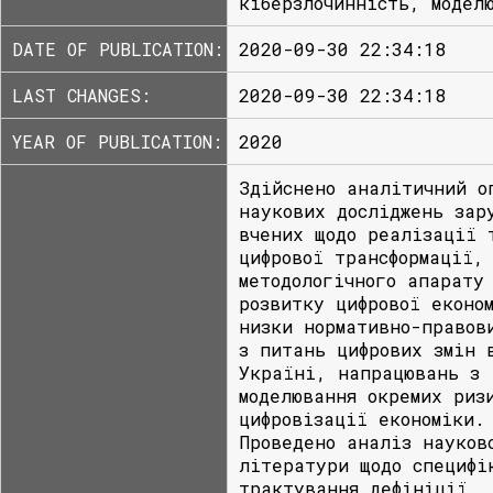
кіберзлочинність, модел
DATE OF PUBLICATION:
2020-09-30 22:34:18
LAST CHANGES:
2020-09-30 22:34:18
YEAR OF PUBLICATION:
2020
Здійснено аналітичний о
наукових досліджень зар
вчених щодо реалізації 
цифрової трансформації,
методологічного апарату
розвитку цифрової еконо
низки нормативно-правов
з питань цифрових змін 
Україні, напрацювань з
моделювання окремих риз
цифровізації економіки.
Проведено аналіз науков
літератури щодо специфі
трактування дефініції