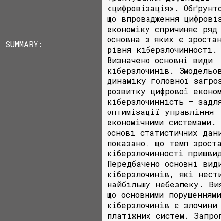
«цифровізація». Обґрунт
що впровадження цифрові
економіку спричиняє ряд
основна з яких є зроста
SUMMARY:
рівня кіберзлочинності.
Визначено основні види
кіберзлочинів. Змодельо
динаміку головної загро
розвитку цифрової еконо
кіберзлочинність – задл
оптимізації управління
економічними системами. 
основі статистичних дан
показано, що темп зрост
кіберзлочинності пришви
Передбачено основні вид
кіберзлочинів, які нест
найбільшу небезпеку. Ви
що основними порушеннями
кіберзлочинів є злочини
платіжних систем. Запро