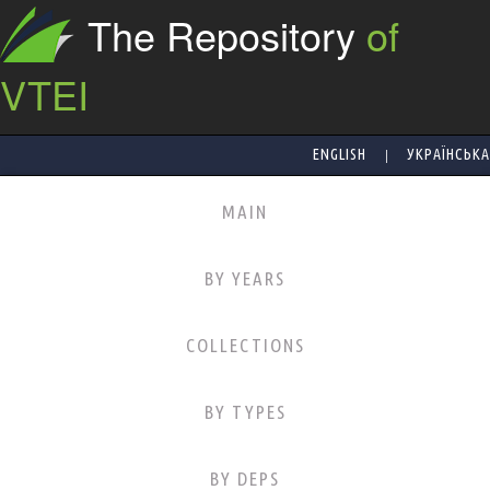
The Repository
of
VTEI
|
ENGLISH
УКРАЇНСЬКА
MAIN
BY YEARS
COLLECTIONS
BY TYPES
BY DEPS