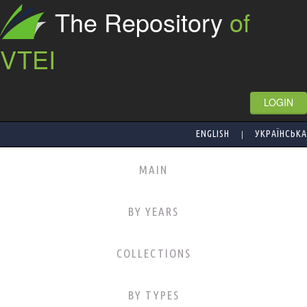
The Repository
of
VTEI
LOGIN
|
ENGLISH
УКРАЇНСЬКА
MAIN
BY YEARS
COLLECTIONS
BY TYPES