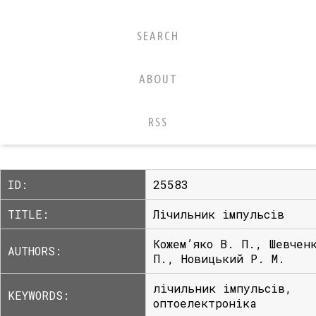
SEARCH
ABOUT
RSS
ID:
25583
TITLE:
Лічильник імпульсів
Кожем’яко В. П., Шевчен
AUTHORS:
П., Новицький Р. М.
лічильник імпульсів,
KEYWORDS:
оптоелектроніка