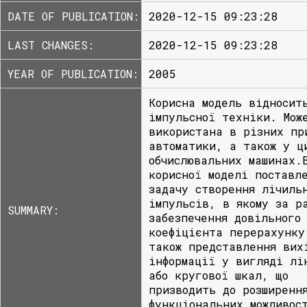
DATE OF PUBLICATION:
2020-12-15 09:23:28
LAST CHANGES:
2020-12-15 09:23:28
YEAR OF PUBLICATION:
2005
Корисна модель відносит
імпульсної техніки. Мож
використана в різних пр
автоматики, а також у ц
обчислювальних машинах.
корисної моделі поставл
задачу створення лічиль
імпульсів, в якому за р
SUMMARY:
забезпечення довільного
коефіцієнта перерахунку
також представлення вих
інформації у вигляді лі
або кругової шкал, що
призводить до розширенн
функціональних можливос