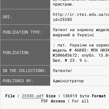
пристрою.
http://ir.vtei.edu.ua/c
URI:
id=25583
Патент на корисну модел
PUBLICATION TYPE:
виданий в Україні
: пат. України на корис
модель № 46083: МПК H03
PUBLICATION:
№200605672; опубл. 15.0
Бюл. № 23. 9 с.
IN THE COLLECTIONS:
Патенти/
PUBLISHED BY:
Адміністратор
File :
25583.pdf
Size :
136919 byte
Format 
PDF
Access :
For all