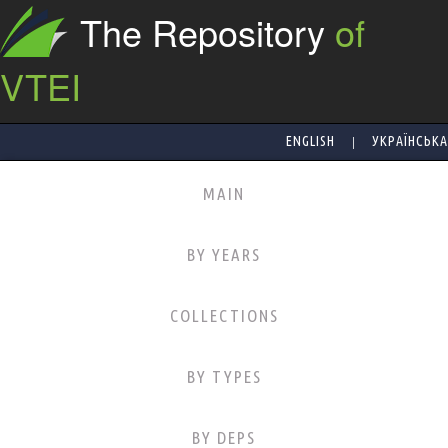
The Repository
of
VTEI
|
ENGLISH
УКРАЇНСЬКА
MAIN
BY YEARS
COLLECTIONS
BY TYPES
BY DEPS