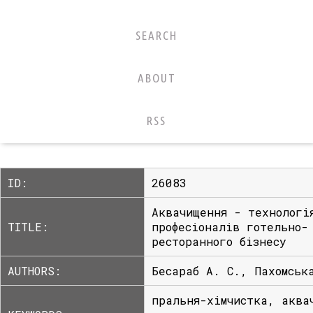
SEARCH
ABOUT
RSS
ID:
26083
Аквачищення - технологі
TITLE:
професіоналів готельно-
ресторанного бізнесу
AUTHORS:
Бесараб А. С., Пахомськ
пральня-хімчистка, аква