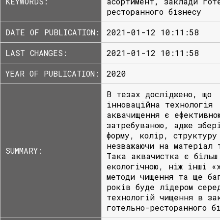
KEYWORDS:
асортимент, заклади гот
ресторанного бізнесу
DATE OF PUBLICATION:
2021-01-12 10:11:58
LAST CHANGES:
2021-01-12 10:11:58
YEAR OF PUBLICATION:
2020
В тезах досліджено, що
інноваційна технологія
аквачищення є ефективно
затребуваною, адже збер
форму, колір, структуру
незважаючи на матеріал 
SUMMARY:
Така аквачистка є більш
екологічною, ніж інші «
методи чищення та ще ба
років буде лідером сере
технологій чищення в за
готельно-ресторанного б