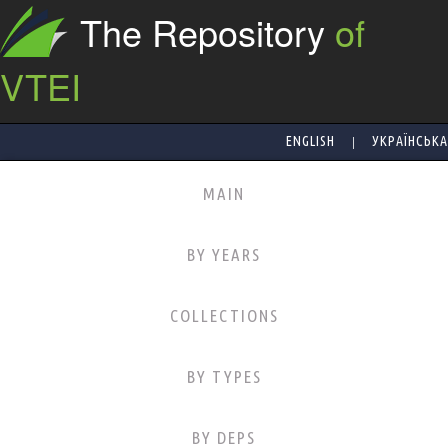
The Repository
of
VTEI
|
ENGLISH
УКРАЇНСЬКА
MAIN
BY YEARS
COLLECTIONS
BY TYPES
BY DEPS