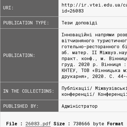
http://ir.vtei.edu.ua/c
URI:
id=26083
PUBLICATION TYPE:
Тези доповіді
Інноваційні напрями роз
вітчизняного туристично
готельно-ресторанного б
зб. матер. ІІ Міжвуз.на
PUBLICATION:
практ. конф., м. Вінниц
груд. 2020 р. Вінниця :
КНТЕУ, ТОВ «Вінницька м
друкарня», 2020. С. 44-
Публікації/ Міжвузівськ
IN THE COLLECTIONS:
конференції/ Конференці
PUBLISHED BY:
Адміністратор
File :
26083.pdf
Size :
730666 byte
Format 