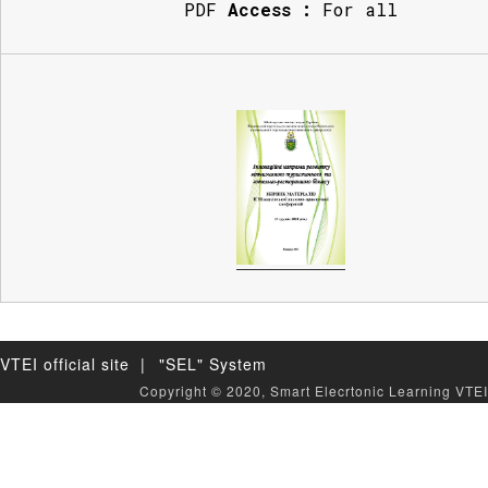
PDF
Access :
For all
VTEI official site |
"SEL" System
Copyright © 2020, Smart Elecrtonic Learning VTEI