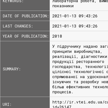
KEYWORDS:
лабораторна робота, вим
показники
DATE OF PUBLICATION:
2021-01-13 09:43:26
LAST CHANGES:
2021-01-13 09:43:26
YEAR OF PUBLICATION:
2018
У підручнику надано заг
принципи виробництва,
реалізації, діагностики
продукції ресторанного
господарства, технологі
SUMMARY:
цілісної технологічної 
спрямованої на удоскона
існуючих та розробку но
більш ефективних технол
процесів.
http://ir.vtei.edu.ua/c
URI:
id=26147