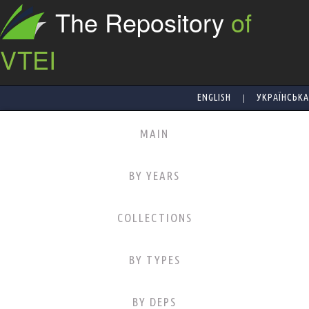
The Repository
of
VTEI
|
ENGLISH
УКРАЇНСЬКА
MAIN
BY YEARS
COLLECTIONS
BY TYPES
BY DEPS