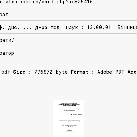
r.vtei.edu.ua/card.php?id=26416
рат
ф. дис. ... д-ра пед. наук : 13.00.01. Вінниц
рати/
ратор
.pdf
Size :
776872 byte
Format :
Adobe PDF
Acc