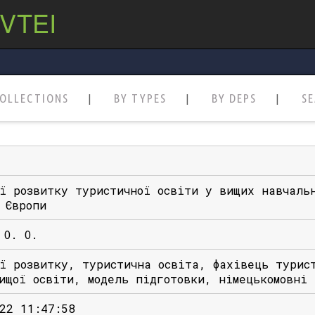
 VTEI
OLLECTIONS
BY TYPES
BY DEPS
S
ї розвитку туристичної освіти у вищих навчаль
 Європи
 О. О.
ї розвитку, туристична освіта, фахівець турис
ищої освіти, модель підготовки, німецькомовні
22 11:47:58