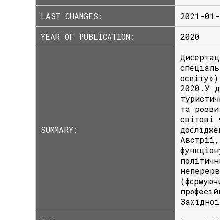
LAST CHANGES:
2021-01-
YEAR OF PUBLICATION:
2020
Дисертац
спеціаль
освіту»)
2020.У д
туристич
та розви
світові 
SUMMARY:
дослідже
Австрії,
функціон
політичн
неперерв
(формуюч
професій
Західної