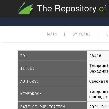
The Repository
of
MAIN
BY YEARS
C
ID:
26416
Тенденці
TITLE:
Західної
AUTHORS:
Самохвал
тенденці
KEYWORDS:
заклад в
DATE OF PUBLICATION:
2021-01-