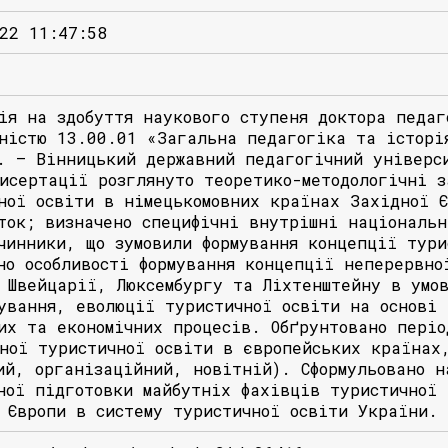
22 11:47:58
ія на здобуття наукового ступеня доктора педаг
ністю 13.00.01 «Загальна педагогіка та історі
. – Вінницький державний педагогічний універс
исертації розглянуто теоретико-методологічні з
ної освіти в німецькомовних країнах Західної Є
ток; визначено специфічні внутрішні національн
чинники, що зумовили формування концепції тури
но особливості формування концепції неперервно
 Швейцарії, Люксембургу та Ліхтенштейну в умов
ування, еволюції туристичної освіти на основі 
их та економічних процесів. Обґрунтовано періо
ної туристичної освіти в європейських країнах
ий, організаційний, новітній). Сформульовано н
ної підготовки майбутніх фахівців туристичної 
 Європи в систему туристичної освіти України.