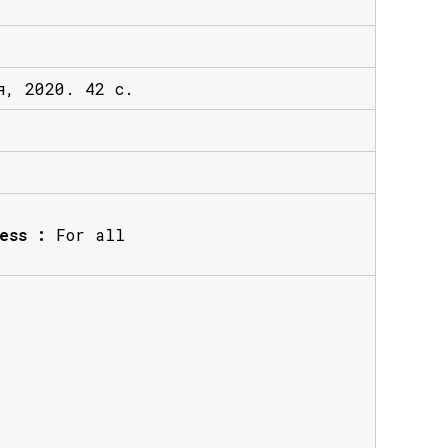
я, 2020. 42 с.
ess :
For all