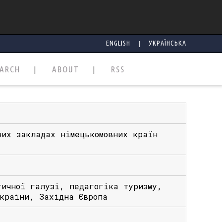
|
ENGLISH
УКРАЇНСЬКА
EARCH
ABOUT
RSS
них закладах німецькомовних країн
тичної галузі, педагогіка туризму,
 країни, Західна Європа