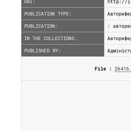
URI:
http://i
PUBLICATION TYPE:
Авторефе
PUBLICATION:
: авторе
IN THE COLLECTIONS:
Авторефе
PUBLISHED BY:
Адмініст
File :
26416