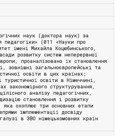
огічних наук (доктора наук) за
я педагогіки» (011 «Науки про
итет імені Михайла Коцюбинського,
асади розвитку систем неперервної
вропи, проаналізовано їх становлення
і, зовнішні загальноєвропейські та
стичної освіти в цих країнах;
ї туристичної освіти в Німеччині,
ах закономірного структурування,
цілісного аналізу педагогічних,
дизацію становлення і розвитку
, яка охоплює три основних етапи
апрями імплементації досвіду
галузі в ЗВО німецькомовних країн