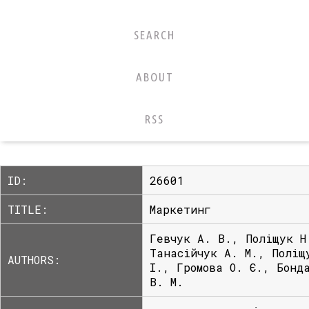
SEARCH
ABOUT
RSS
ID:
26601
TITLE:
Маркетинг
Гевчук А. В., Поліщук Н
Танасійчук А. М., Поліщ
AUTHORS:
І., Громова О. Є., Бонд
В. М.