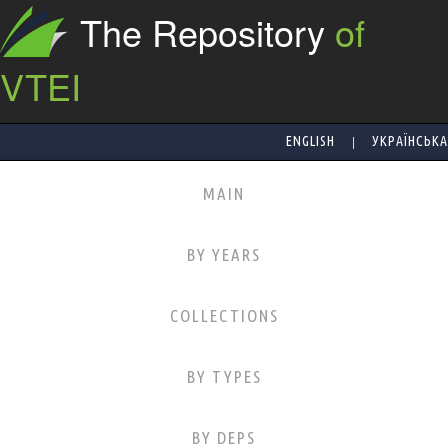
The Repository
of
VTEI
|
ENGLISH
УКРАЇНСЬКА
MAIN
BY YEARS
COLLECTIONS
BY TYPES
BY DEPS