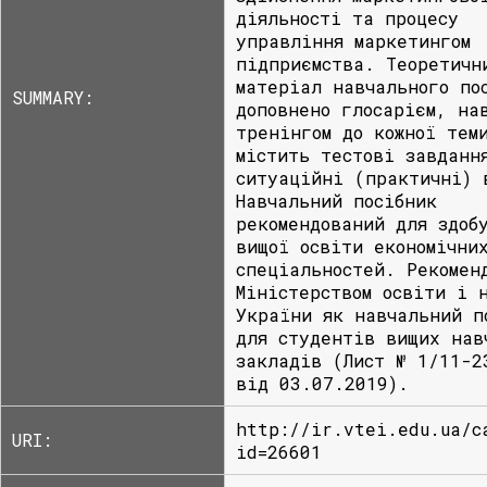
діяльності та процесу
управління маркетингом
підприємства. Теоретичн
матеріал навчального по
SUMMARY:
доповнено глосарієм, на
тренінгом до кожної тем
містить тестові завданн
ситуаційні (практичні) 
Навчальний посібник
рекомендований для здоб
вищої освіти економічни
спеціальностей. Рекомен
Міністерством освіти і 
України як навчальний п
для студентів вищих нав
закладів (Лист № 1/11-2
від 03.07.2019).
http://ir.vtei.edu.ua/c
URI:
id=26601