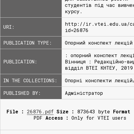
студентів під час вивче
курсу.
http://ir.vtei.edu.ua/c
URI:
id=26876
PUBLICATION TYPE:
Опорний конспект лекцій
: опорний конспект лекц
PUBLICATION:
Вінниця : Редакційно-ви
відділ ВТЕІ КНТЕУ, 2019
IN THE COLLECTIONS:
Опорні конспекти лекцій
PUBLISHED BY:
Адміністратор
File :
26876.pdf
Size :
873643 byte
Format 
PDF
Access :
Only for VTEI users