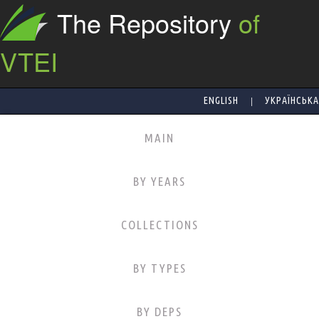
The Repository
of
VTEI
|
ENGLISH
УКРАЇНСЬКА
MAIN
BY YEARS
COLLECTIONS
BY TYPES
BY DEPS