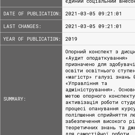
єдиний соціальний внесо
DATE OF PUBLICATION:
2021-03-05 09:21:01
LAST CHANGES:
2021-03-05 09:21:01
YEAR OF PUBLICATION:
2019
Опорний конспект з дисц
«Аудит оподаткування»
призначено для здобувач
освіти освітнього ступе
«магістр» галузі знань 
«Управління та
адміністрування». Основ
метою опорного конспект
SUMMARY:
активізація роботи студ
процесі опанування курс
поліпшення сприйняття л
забезпечення високого р
теоретичних знань та дж
для самостійної роботи