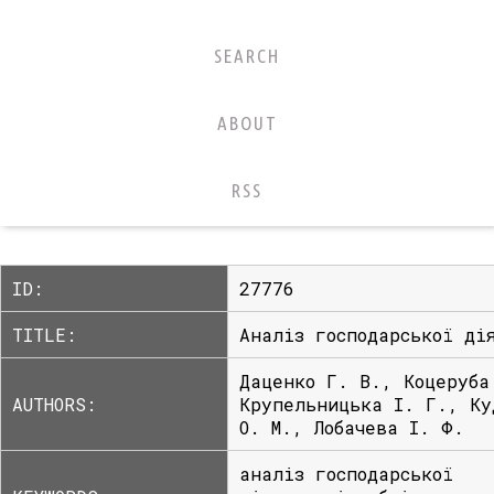
SEARCH
ABOUT
RSS
ID:
27776
TITLE:
Аналіз господарської ді
Даценко Г. В., Коцеруба
AUTHORS:
Крупельницька І. Г., Ку
О. М., Лобачева І. Ф.
аналіз господарської