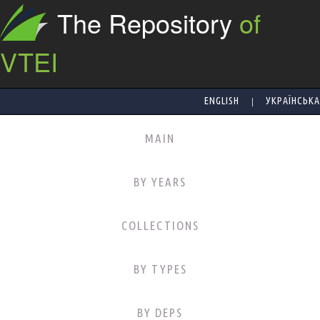
The Repository
of
VTEI
|
ENGLISH
УКРАЇНСЬКА
MAIN
BY YEARS
COLLECTIONS
BY TYPES
BY DEPS