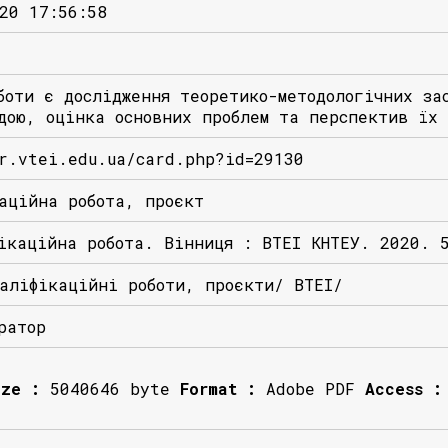
20 17:56:58
боти є дослідження теоретико-методологічних за
дою, оцінка основних проблем та перспектив їх 
r.vtei.edu.ua/card.php?id=29130
аційна робота, проєкт
ікаційна робота. Вінниця : ВТЕІ КНТЕУ. 2020. 
аліфікаційні роботи, проєкти/ ВТЕІ/
ратор
ize :
5040646 byte
Format :
Adobe PDF
Access :