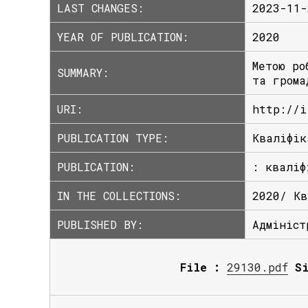
LAST CHANGES:
2023-11-
YEAR OF PUBLICATION:
2020
Метою ро
SUMMARY:
та грома
URI:
http://i
PUBLICATION TYPE:
Кваліфік
PUBLICATION:
: кваліф
IN THE COLLECTIONS:
2020/ Кв
PUBLISHED BY:
Адмініст
File :
29130.pdf
S