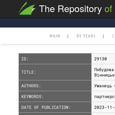
The Repository
of
MAIN
BY YEARS
C
ID:
29130
Побудова
TITLE:
Вінницьк
AUTHORS:
Уманець 
KEYWORDS:
партнерс
DATE OF PUBLICATION:
2023-11-