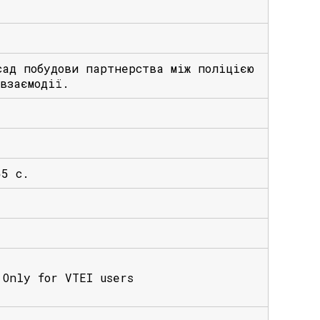
сад побудови партнерства між поліцією
взаємодії.
55 с.
Only for VTEI users