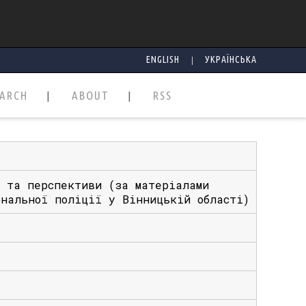
|
ENGLISH
УКРАЇНСЬКА
EARCH
ABOUT
RSS
и та перспективи (за матеріалами
ональної поліції у Вінницькій області)