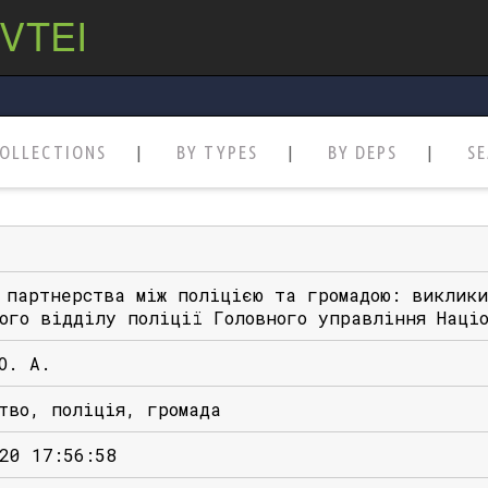
 VTEI
OLLECTIONS
BY TYPES
BY DEPS
S
 партнерства між поліцією та громадою: виклик
ого відділу поліції Головного управління Наці
О. А.
тво, поліція, громада
20 17:56:58