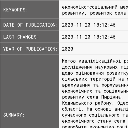
економіко–соціальний ме
KEYWORDS:
розвитку, розвиток села
DATE OF PUBLICATION:
2023-11-20 18:12:46
LAST CHANGES:
2023-11-20 18:12:46
YEAR OF PUBLICATION:
2020
Метою кваліфікаційної р
дослідження наукових пі
щодо оцінювання розвитк
сільських територій на 
врахування та формуванн
економічних та соціальн
розвитку села Пиріжна,
Кодимського району, Оде
області. На основі анал
SUMMARY:
сучасного соціального та
економічного стану села
розробити економіко-соц