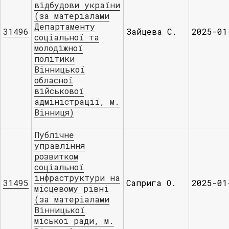
відбудови україни
(за матеріалами
Департаменту
31496
Зайцева С.
2025-01
соціальної та
молодіжної
політики
Вінницької
обласної
військової
адміністрації, м.
Вінниця)
Публічне
управління
розвитком
соціальної
інфраструктури на
31495
Саприга О.
2025-01
місцевому рівні
(за матеріалами
Вінницької
міської ради, м.