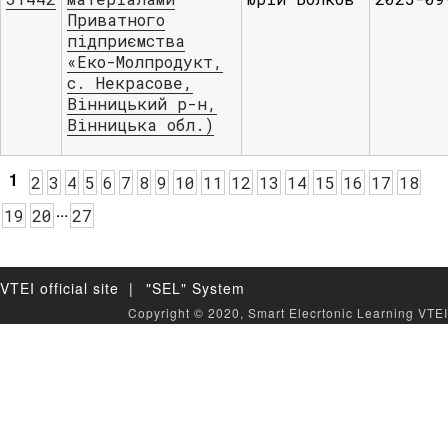
Приватного
підприємства
«Еко-Молпродукт,
с. Некрасове,
Вінницький р-н,
Вінницька обл.)
1
2
3
4
5
6
7
8
9
10
11
12
13
14
15
16
17
18
.
.
.
19
20
27
VTEI official site |
"SEL" System
Copyright © 2020, Smart Elecrtonic Learning VTEI