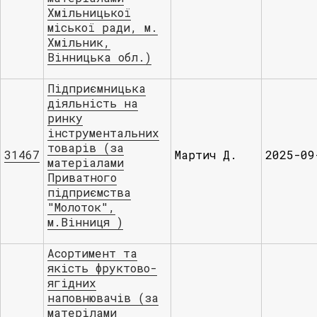
Хмільницької
міської ради, м.
Хмільник,
Вінницька обл.)
Підприємницька
діяльність на
ринку
інструментальних
товарів (за
31467
Мартич Д.
2025-09
матеріалами
Приватного
підприємства
"Молоток",
м.Вінниця )
Асортимент та
якість фруктово-
ягідних
наповнювачів (за
матерілами