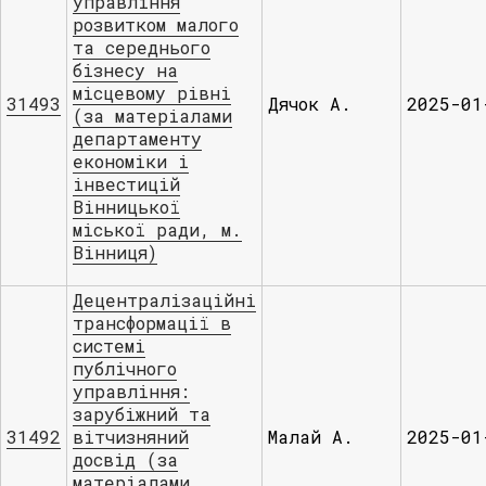
управління
розвитком малого
та середнього
бізнесу на
місцевому рівні
31493
Дячок А.
2025-01
(за матеріалами
департаменту
економіки і
інвестицій
Вінницької
міської ради, м.
Вінниця)
Децентралізаційні
трансформації в
системі
публічного
управління:
зарубіжний та
31492
вітчизняний
Малай А.
2025-01
досвід (за
матеріалами