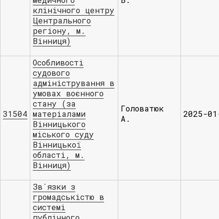
клінічного центру
Центрального
регіону, м.
Вінниця)
Особливості
судового
адміністрування в
умовах воєнного
стану (за
Головатюк
31504
матеріалами
2025-01
А.
Вінницького
міського суду
Вінницької
області, м.
Вінниця)
Зв`язки з
громадськістю в
системі
публічного