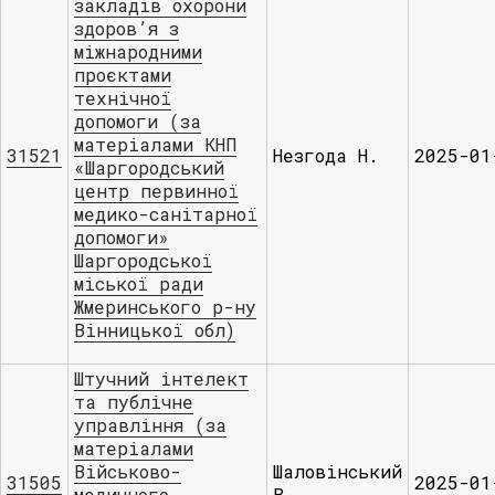
закладів охорони
здоров’я з
міжнародними
проєктами
технічної
допомоги (за
матеріалами КНП
31521
Незгода Н.
2025-01
«Шаргородський
центр первинної
медико-санітарної
допомоги»
Шаргородської
міської ради
Жмеринського р-ну
Вінницької обл)
Штучний інтелект
та публічне
управління (за
матеріалами
Військово-
Шаловінський
31505
2025-01
медичного
В.