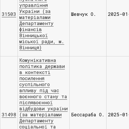
управління
України (за
31503
Шевчук О.
2025-01
матеріалами
Департаменту
фінансів
Вінницької
міської ради, м.
Вінниця)
Комунікативна
політика держави
в контексті
посилення
суспільного
впливу під час
воєнного стану та
післявоєнної
відбудови україни
31498
(за матеріалами
Бессараба О.
2025-01
Департаменту
соціальної та