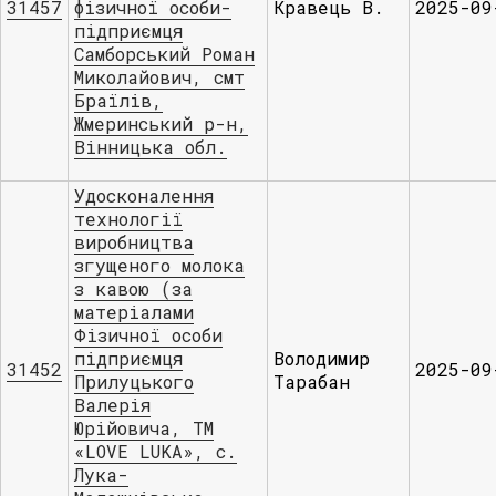
31457
фізичної особи-
Кравець В.
2025-09
підприємця
Самборський Роман
Миколайович, смт
Браїлів,
Жмеринський р-н,
Вінницька обл.
Удосконалення
технології
виробництва
згущеного молока
з кавою (за
матеріалами
Фізичної особи
підприємця
Володимир
31452
2025-09
Прилуцького
Тарабан
Валерія
Юрійовича, ТМ
«LOVE LUKA», с.
Лука-