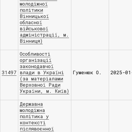
молодіжної
політики
Вінницької
обласної
військової
адміністрації, м.
Вінниця)
Особливості
організації
законодавчої
31497
влади в Україні
Гуменюк О.
2025-01
(за матеріалами
Верховної Ради
України, м. Київ)
Державна
молодіжна
політика у
контексті
післявоєнної