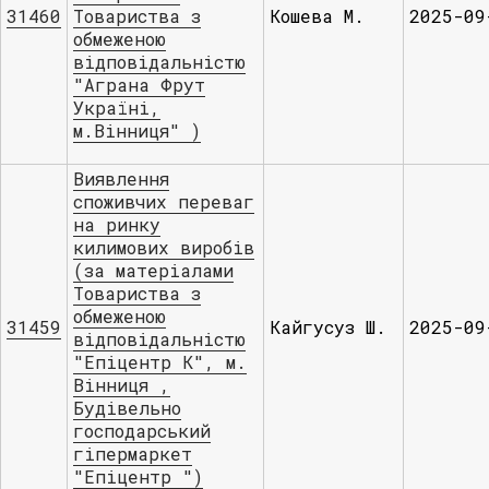
31460
Товариства з
Кошева М.
2025-09
обмеженою
відповідальністю
"Аграна Фрут
Україні,
м.Вінниця" )
Виявлення
споживчих переваг
на ринку
килимових виробів
(за матеріалами
Товариства з
обмеженою
31459
Кайгусуз Ш.
2025-09
відповідальністю
"Епіцентр К", м.
Вінниця ,
Будівельно
господарський
гіпермаркет
"Епіцентр ")