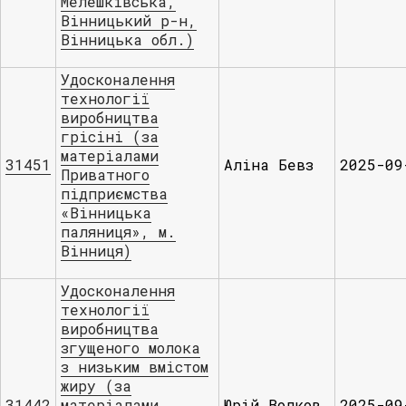
Мелешківська,
Вінницький р-н,
Вінницька обл.)
Удосконалення
технології
виробництва
грісіні (за
матеріалами
31451
Аліна Бевз
2025-09
Приватного
підприємства
«Вінницька
паляниця», м.
Вінниця)
Удосконалення
технології
виробництва
згущеного молока
з низьким вмістом
жиру (за
31442
матеріалами
Юрій Волков
2025-09