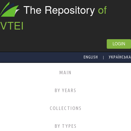
The Repository
of
VTEI
LOGIN
|
ENGLISH
УКРАЇНСЬКА
MAIN
BY YEARS
COLLECTIONS
BY TYPES