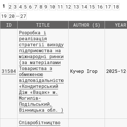
1
2
3
4
5
6
7
8
9
10
11
12
13
14
15
16
17
18
.
.
.
19
20
27
ID
TITLE
AUTHOR (S)
YEAR
Розробка і
реалізація
стратегії виходу
підприємства на
міжнародні ринки
(за матеріалами
Товариства з
31584
Кучер Ігор
2025-12
обмеженою
відповідальністю
«Кондитерський
Дім «Вацак» м.
Могилів-
Подільський,
Вінницька обл. )
Співробітництво