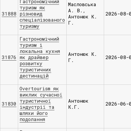
Гастрономічний
Масловська
туризм як
А. В.,
31888
різновид
2026-08-
Антонюк К.
спеціалізованого
Г.
туризму
Гастрономічний
туризм і
локальна кухня
Антонюк К.
31876
як драйвер
2026-08-
Г.
розвитку
туристичних
дестинацій
Overtourism як
виклик сучасної
туристичної
Антонюк
31830
2026-06-
індустрії та
К.Г.
шляхи його
подолання