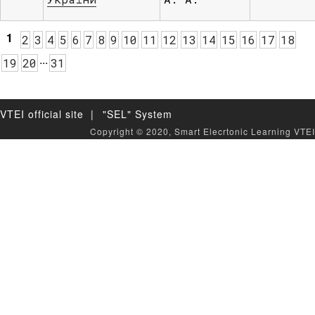
1
2
3
4
5
6
7
8
9
10
11
12
13
14
15
16
17
18
.
.
.
19
20
31
VTEI official site |
"SEL" System
Copyright © 2020, Smart Elecrtonic Learning VTEI