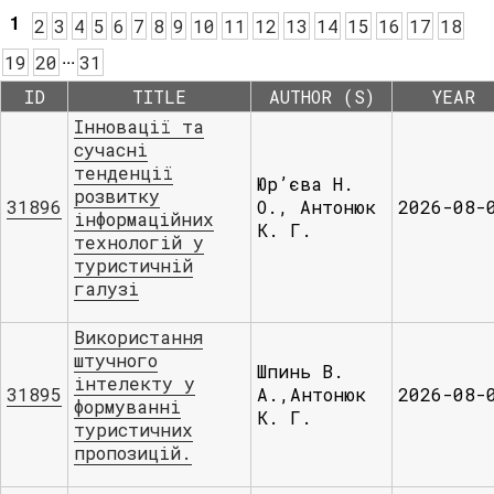
1
2
3
4
5
6
7
8
9
10
11
12
13
14
15
16
17
18
.
.
.
19
20
31
ID
TITLE
AUTHOR (S)
YEAR
Інновації та
сучасні
тенденції
Юр’єва Н.
розвитку
31896
О., Антонюк
2026-08-
інформаційних
К. Г.
технологій у
туристичній
галузі
Використання
штучного
Шпинь В.
інтелекту у
31895
А.,Антонюк
2026-08-
формуванні
К. Г.
туристичних
пропозицій.