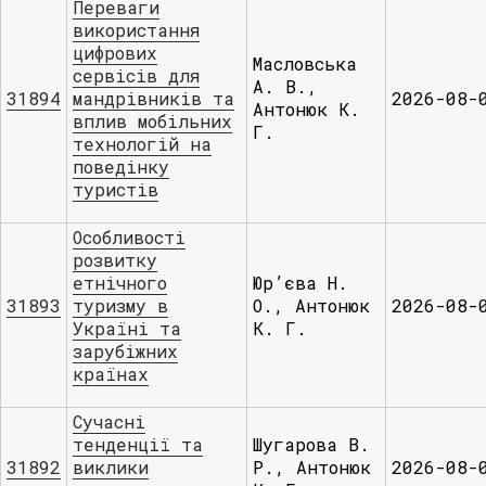
Переваги
використання
цифрових
Масловська
сервісів для
А. В.,
31894
мандрівників та
2026-08-
Антонюк К.
вплив мобільних
Г.
технологій на
поведінку
туристів
Особливості
розвитку
етнічного
Юр’єва Н.
31893
туризму в
О., Антонюк
2026-08-
Україні та
К. Г.
зарубіжних
країнах
Сучасні
тенденції та
Шугарова В.
31892
виклики
Р., Антонюк
2026-08-