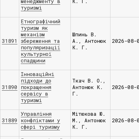
менеджменту в
К. Г.
туризмі
Етнографічний
туризм як
механізм
Шпинь В.
31891
збереження та
А., Антонюк
2026-08-
популяризації
К. Г.
культурної
спадщини
Інноваційні
підходи до
Ткач В. О.,
31890
покращення
Антонюк К.
2026-08-
сервісу в
Г.
туризмі
Управління
Мітюкова Ю.
31889
конфліктами у
М., Антонюк
2026-08-
сфері туризму
К. Г.