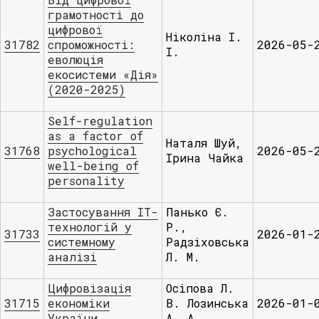
грамотності до
цифрової
Ніколіна І.
31782
спроможності:
2026-05-
І.
еволюція
екосистеми «Дія»
(2020-2025)
Self-regulation
as a factor of
Наталя Шуй,
31768
psychological
2026-05-
Ірина Чайка
well-being of
personality
Застосування ІТ-
Панько Є.
технологій у
Р.,
31733
2026-01-
системному
Радзіховська
аналізі
Л. М.
Цифровізація
Осіпова Л.
31715
економіки
В. Лозинська
2026-01-
України
А. А.