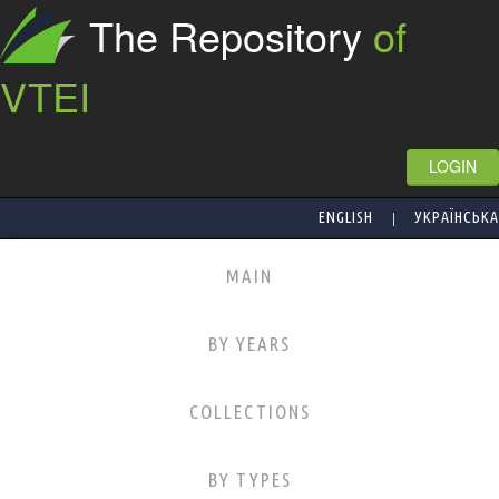
The Repository
of
VTEI
LOGIN
|
ENGLISH
УКРАЇНСЬКА
MAIN
BY YEARS
COLLECTIONS
BY TYPES