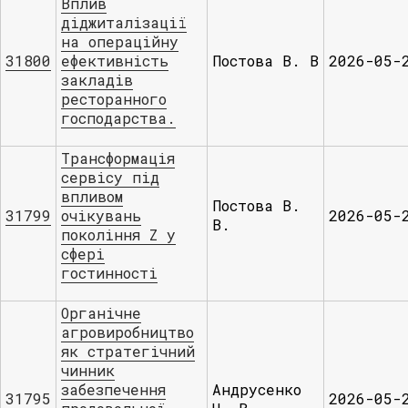
Вплив
діджиталізації
на операційну
31800
ефективність
Постова В. В
2026-05-
закладів
ресторанного
господарства.
Трансформація
сервісу під
впливом
Постова В.
31799
очікувань
2026-05-
В.
покоління Z у
сфері
гостинності
Органічне
агровиробництво
як стратегічний
чинник
забезпечення
Андрусенко
31795
2026-05-