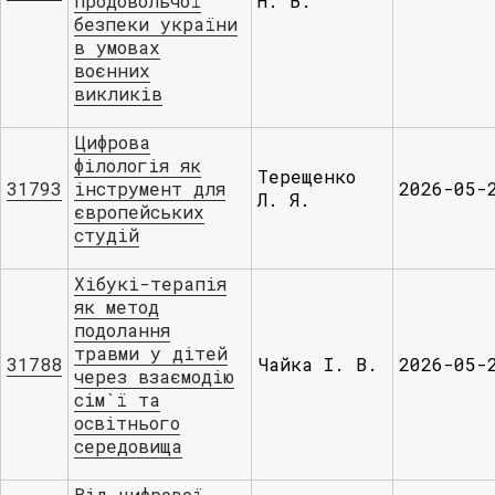
продовольчої
Н. В.
безпеки україни
в умовах
воєнних
викликів
Цифрова
філологія як
Терещенко
31793
інструмент для
2026-05-
Л. Я.
європейських
студій
Хібукі-терапія
як метод
подолання
травми у дітей
31788
Чайка І. В.
2026-05-
через взаємодію
сім`ї та
освітнього
середовища
Від цифрової