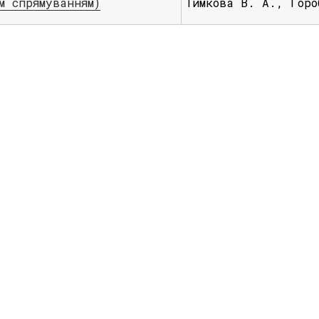
м спрямуванням)
Тимкова В. А., Горо