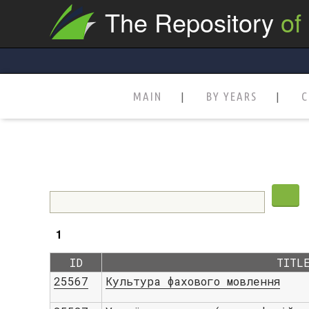
The Repository
of
MAIN
BY YEARS
C
1
ID
TITL
25567
Культура фахового мовлення