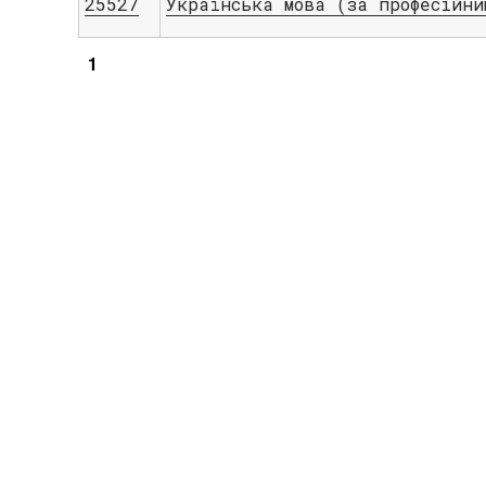
25527
Українська мова (за професійни
1