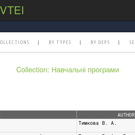
 VTEI
OLLECTIONS
BY TYPES
BY DEPS
S
Collection: Навчальні програми
E
AUTHOR
Тимкова В. А.