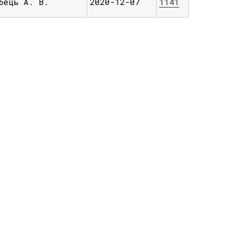
бець А. В.
2020-12-07
1141