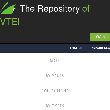
The Repository
of
VTEI
LOGIN
|
ENGLISH
УКРАЇНСЬКА
MAIN
BY YEARS
COLLECTIONS
BY TYPES