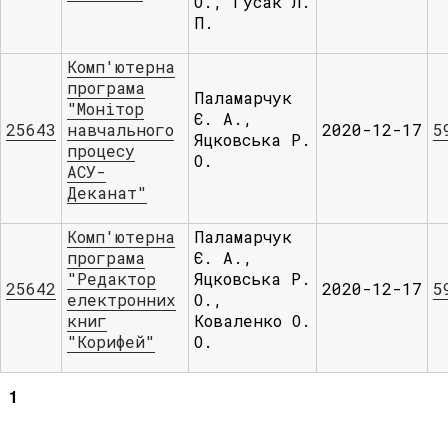
О., Гусак Л.
П.
Комп'ютерна
програма
Паламарчук
"Монітор
Є. А.,
25643
навчального
2020-12-17
5
Яцковська Р.
процесу
О.
АСУ-
Деканат"
Комп'ютерна
Паламарчук
програма
Є. А.,
"Редактор
Яцковська Р.
25642
2020-12-17
5
електронних
О.,
книг
Коваленко О.
"Корифей"
О.
1