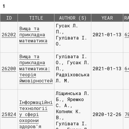
1
ID
TITLE
AUTHOR (S)
YEAR
R
Гусак Л.
Вища та
П.,
26202
прикладна
2021-01-13
6
Гулівата І.
математика
О.
Вища та
Гулівата І.
прикладна
О., Гусак Л.
26200
математика:
П.,
2021-01-13
6
теорія
Радзіховська
ймовірностей
Л. М.
Ліщинська Л.
Б., Яремко
Інформаційні
С. А.,
технології
Копняк К.
25824
у сфері
2020-12-26
7
В.,
охорони
Гулівата І.
здоров'я