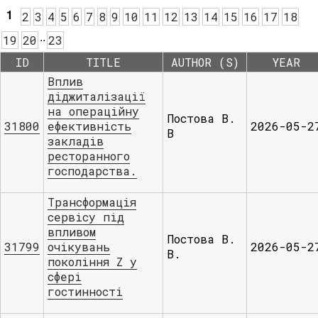
1
2
3
4
5
6
7
8
9
10
11
12
13
14
15
16
17
18
.
.
19
20
23
ID
TITLE
AUTHOR (S)
YEAR
Вплив
діджиталізації
на операційну
Постова В.
31800
ефективність
2026-05-2
В
закладів
ресторанного
господарства.
Трансформація
сервісу під
впливом
Постова В.
31799
очікувань
2026-05-2
В.
покоління Z у
сфері
гостинності