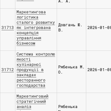
А. А.
Маркетингова
логістика
сталого розвитку
Довгань Ю.
31713
як інтегрована
2026-01-0
В.
концепція
управління
бізнесом
Система контролю
якості
кулінарної
Рябенька М.
31712
продукції в
2026-01-0
О.
закладах
ресторанного
господарства
Маркетинговий
стратегічний
аналіз
Рябенька