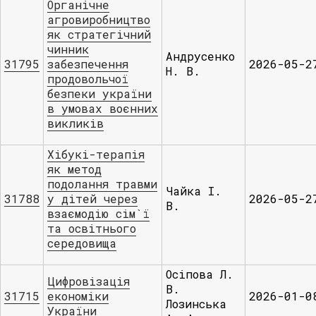
Органічне
агровиробництво
як стратегічний
чинник
Андрусенко
31795
забезпечення
2026-05-2
Н. В.
продовольчої
безпеки україни
в умовах воєнних
викликів
Хібукі-терапія
як метод
подолання травми
Чайка І.
31788
у дітей через
2026-05-2
В.
взаємодію сім`ї
та освітнього
середовища
Осіпова Л.
Цифровізація
В.
31715
економіки
2026-01-0
Лозинська
України