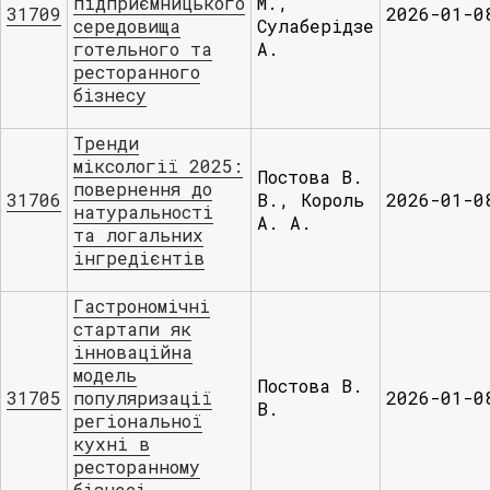
підприємницького
М.,
31709
2026-01-0
середовища
Сулаберідзе
готельного та
А.
ресторанного
бізнесу
Тренди
міксології 2025:
Постова В.
повернення до
31706
В., Король
2026-01-0
натуральності
А. А.
та логальних
інгредієнтів
Гастрономічні
стартапи як
інноваційна
модель
Постова В.
31705
популяризації
2026-01-0
В.
регіональної
кухні в
ресторанному
бізнесі