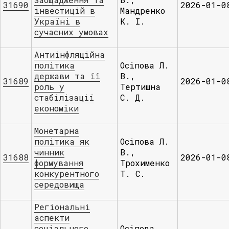
31690
2026-01-0
інвестицій в
Мандренко
Україні в
К. І.
сучасних умовах
Антиінфляційна
політика
Осіпова Л.
держави та її
В.,
31689
2026-01-0
роль у
Тертишна
стабілізації
С. Д.
економіки
Монетарна
політика як
Осіпова Л.
чинник
В.,
31688
2026-01-0
формування
Трохименко
конкурентного
Т. С.
середовища
Регіональні
аспекти
соціального
Осіпова