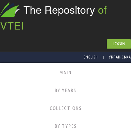
The Repository
of
VTEI
LOGIN
|
ENGLISH
УКРАЇНСЬКА
MAIN
BY YEARS
COLLECTIONS
BY TYPES