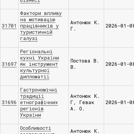
Фактори впливу
на мотивацію
Антонюк К.
31701
працівників у
2026-01-0
Г.
туристичній
галузі
Регіональні
кухні України
Постова В.
31697
як інструмент
2026-01-0
В.
культурної
дипломатії
Гастрономічні
традиції
Антонюк К.
31696
етнографічних
Г, Гевак
2026-01-0
регіонів
А. О.
України
Особливості
Антонюк К.