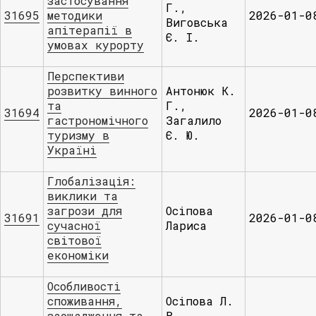
застосування
Г.,
31695
методики
2026-01-0
Виговська
апітерапії в
Є. І.
умовах курорту
Перспективи
розвитку винного
Антонюк К.
та
Г.,
31694
2026-01-0
гастрономічного
Загалило
туризму в
Є. Ю.
Україні
Глобалізація:
виклики та
загрози для
Осіпова
31691
2026-01-0
сучасної
Лариса
світової
економіки
Особливості
споживання,
Осіпова Л.
заощадження та
В.,