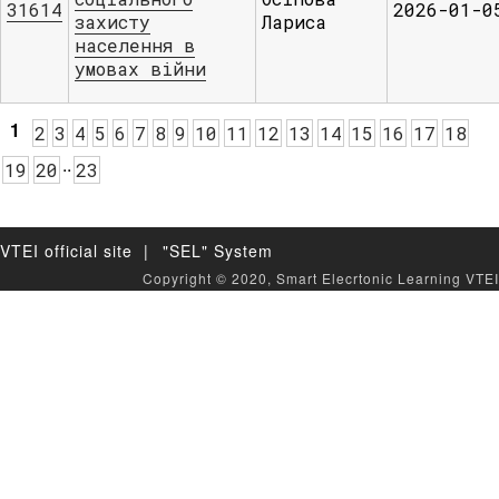
31614
2026-01-0
захисту
Лариса
населення в
умовах війни
1
2
3
4
5
6
7
8
9
10
11
12
13
14
15
16
17
18
.
.
19
20
23
VTEI official site |
"SEL" System
Copyright © 2020, Smart Elecrtonic Learning VTEI