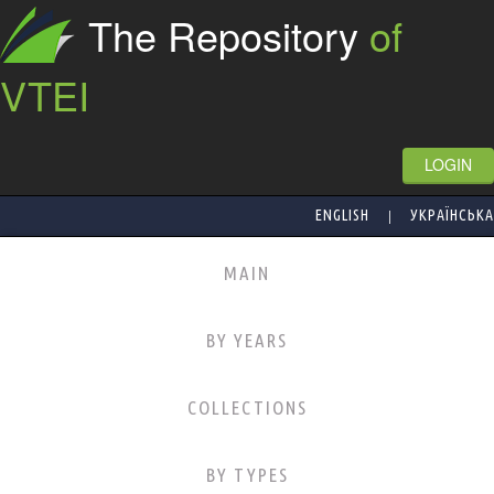
The Repository
of
VTEI
LOGIN
|
ENGLISH
УКРАЇНСЬКА
MAIN
BY YEARS
COLLECTIONS
BY TYPES