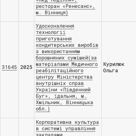
ресторан «Ренесанс»,
м. Вінниця)
Удосконалення
технології
приготування
кондитерських виробів
з використанням
борошняних сумішей(за
матеріалами Медичного
Курилюк
31645
2025
реабілітаційного
Ольга
центру Міністерства
внутрішніх справ
України «Південний
Буг», їдальня, м.
Хмільник, Вінницька
обл.)
Корпоративна культура
в системі управління
закладами