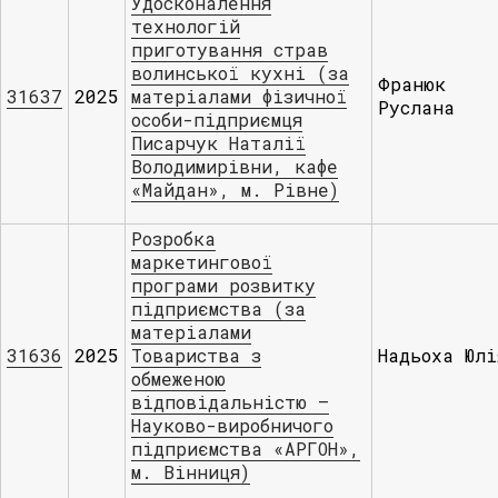
Удосконалення
технологій
приготування страв
волинської кухні (за
Франюк
31637
2025
матеріалами фізичної
Руслана
особи-підприємця
Писарчук Наталії
Володимирівни, кафе
«Майдан», м. Рівне)
Розробка
маркетингової
програми розвитку
підприємства (за
матеріалами
31636
2025
Товариства з
Надьоха Юлі
обмеженою
відповідальністю –
Науково-виробничого
підприємства «АРГОН»,
м. Вінниця)