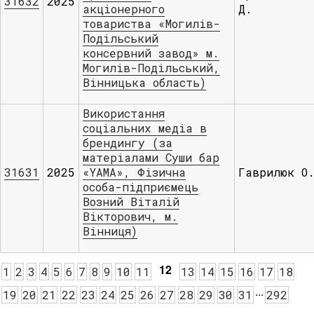
31632
2025
акціонерного
Д.
товариства «Могилів-
Подільський
консервний завод» м.
Могилів-Подільський,
Вінницька область)
Використання
соціальних медіа в
брендингу (за
матеріалами Суши бар
31631
2025
«YAMA», Фізична
Гаврилюк О
особа-підприємець
Возний Віталій
Вікторович, м.
Вінниця)
12
1
2
3
4
5
6
7
8
9
10
11
13
14
15
16
17
18
.
.
.
19
20
21
22
23
24
25
26
27
28
29
30
31
292