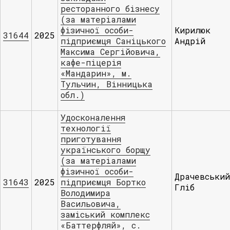
ресторанного бізнесу
(за матеріалами
фізичної особи-
Кирилюк
31644
2025
підприємця Саніцького
Андрій
Максима Сергійовича,
кафе-піцерія
«Мандарин», м.
Тульчин, Вінницька
обл.)
Удосконалення
технології
приготування
українського борщу
(за матеріалами
фізичної особи-
Драчевський
31643
2025
підприємця Бортко
Гліб
Володимира
Васильовича,
заміський комплекс
«Баттерфляй», с.