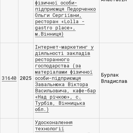
фізичної особи-
підприємця Педорченко
Ольги Сергіївни,
ресторан «Lolla -
gastro place»,
м.Вінниця)
Інтернет-маркетинг у
діяльності закладів
ресторанного
господарства (за
матеріалами фізичної
Бурлак
31640
2025
особи-підприємця
Владислав
Завальнюка Віктора
Васильовича, кафе-бар
«Над річкою», с.
Турбів, Вінницька
обл.)
Удосконалення
технології