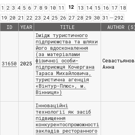
12
1
2
3
4
5
6
7
8
9
10
11
13
14
15
16
17
18
.
.
.
19
20
21
22
23
24
25
26
27
28
29
30
31
292
ID
YEAR
TITLE
AUTHOR (S
Імідж туристичного
підприємства та шляхи
його вдосконалення
(за матеріалами
фізичної особи-
Севастьянов
31650
2025
підприємця Кочергана
Анна
Тараса Михайловича,
туристична агенція
«Вінтур-Плюс», м.
Вінниця»)
Інноваційні
технології як засіб
підвищення
конкурентоспроможності
закладів ресторанного