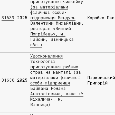
приготування чизкейку
(за матеріалами
фізичної особи-
31639
2025
підприємця Мендусь
Коробко Пав
Валентини Михайлівни,
ресторан «Винний
Погрібець», м.
Гайсин, Вінницька
обл.)
Удосконалення
технології
приготування рибних
страв на мангалі (за
матеріалами фізичної
Пірковський
31638
2025
особи-підприємця
Григорій
Байвана Романа
Анатолієвича, кафе «У
Міхалича», м.
Вінниця)