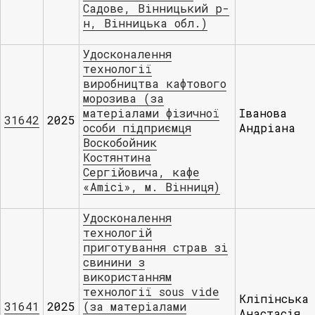
Садове, Вінницький р-
н, Вінницька обл.)
Удосконалення
технології
виробництва кафтового
морозива (за
матеріалами фізичної
Іванова
31642
2025
особи підприємця
Андріана
Воскобойник
Костянтина
Сергійовича, кафе
«Аmici», м. Вінниця)
Удосконалення
технологій
приготування страв зі
свинини з
використанням
технології sous vide
Кліпінська
31641
2025
(за матеріалами
Анастасія