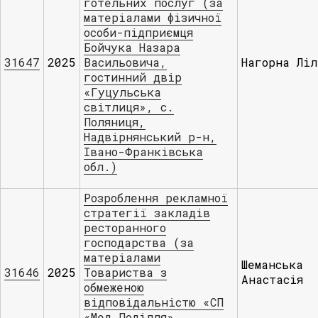
готельних послуг (за
матеріалами фізичної
особи-підприємця
Бойчука Назара
31647
2025
Васильовича,
Нагорна Ліл
гостинний двір
«Гуцульська
світлиця», с.
Поляниця,
Надвірнянський р-н,
Івано-Франківська
обл.)
Розроблення рекламної
стратегії закладів
ресторанного
господарства (за
матеріалами
Шеманська
31646
2025
Товариства з
Анастасія
обмеженою
відповідальністю «СП
«Мед Поділля»,