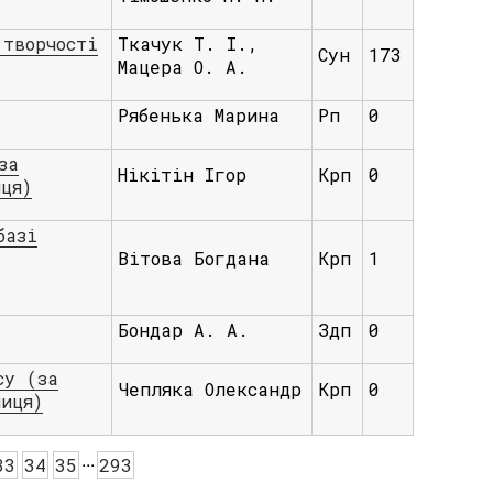
 творчості
Ткачук Т. І.,
Сун
173
Мацера О. А.
Рябенька Марина
Рп
0
за
Нікітін Ігор
Крп
0
ця)
базі
Вітова Богдана
Крп
1
Бондар А. А.
Здп
0
су (за
Чепляка Олександр
Крп
0
иця)
.
.
.
33
34
35
293