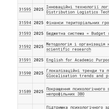
Інноваційні технології лог
31595
2025
Distribution Logistics Tec
31594
2025
Фінанси територіальних гро
31593
2025
Бюджетна система = Budget 
Методологія і організація 
31592
2025
scientific research
31591
2025
English for Academic Purpo
Глокалізаційні тренди та п
31590
2025
Glocalisation trends and p
Покращення психологічного 
31589
2025
непрофільних ЗВО
Підтримка психологічного з