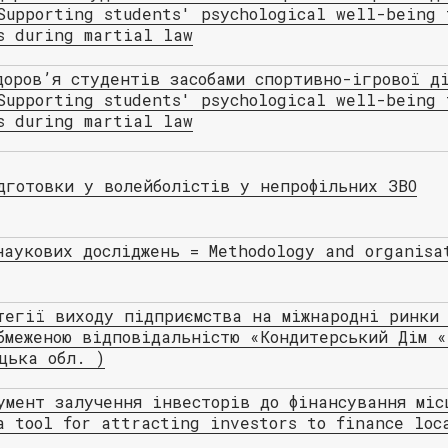
Supporting students' psychological well-being 
s during martial law
доров’я студентів засобами спортивно-ігрової д
Supporting students' psychological well-being 
s during martial law
дготовки у волейболістів у непрофільних ЗВО
наукових досліджень = Methodology and organisa
тегії виходу підприємства на міжнародні ринки
бмеженою відповідальністю «Кондитерський Дім «
цька обл. )
умент залучення інвесторів до фінансування міс
a tool for attracting investors to finance loc