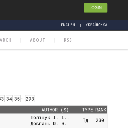
LOGIN
|
ENGLISH
УКРАЇНСЬКА
EARCH
ABOUT
RSS
.
.
.
33
34
35
293
AUTHOR (S)
TYPE
RANK
Поліщук І. І.,
Тд
230
Довгань Ю. В.