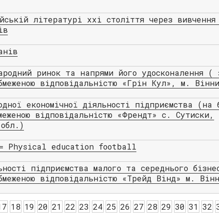
йській літературі ххі століття через вивчення
ів
анів
ародний ринок та напрями його удосконалення ( 
бмеженою відповідальністю «Грін Кул», м. Вінни
одної економічної діяльності підприємства (на 
меженою відповідальністю «Френдт» с. Сутиски,
обл.)
= Physical education football
ьності підприємства малого та середнього бізне
бмеженою відповідальністю «Трейд Вінд» м. Вінн
17
18
19
20
21
22
23
24
25
26
27
28
29
30
31
32