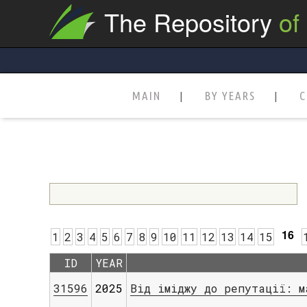
The Repository
of
MAIN
BY YEARS
C
16
1
2
3
4
5
6
7
8
9
10
11
12
13
14
15
ID
YEAR
31596
2025
Від іміджу до репутації: м