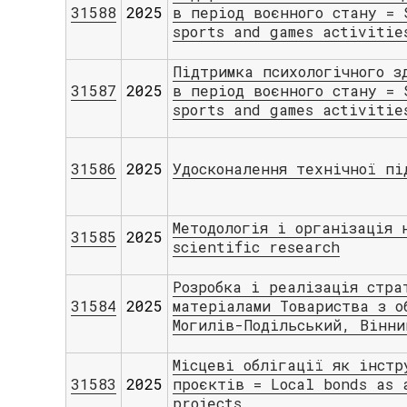
31588
2025
в період воєнного стану = 
sports and games activitie
Підтримка психологічного з
31587
2025
в період воєнного стану = 
sports and games activitie
31586
2025
Удосконалення технічної пі
Методологія і організація 
31585
2025
scientific research
Розробка і реалізація стра
31584
2025
матеріалами Товариства з о
Могилів-Подільський, Вінни
Місцеві облігації як інстр
31583
2025
проєктів = Local bonds as 
projects