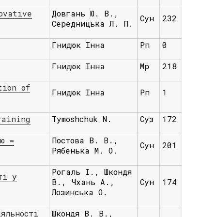
ovative
Довгань Ю. В.,
Сун
232
Середницька Л. П.
Гнидюк Інна
Рп
0
Гнидюк Інна
Мр
218
tion of
Гнидюк Інна
Рп
1
raining
Tymoshchuk N.
Суз
172
ю =
Постова В. В.,
Сун
201
Рябенька М. О.
Рогаль І., Шкондя
ті у
В., Чхань А.,
Сун
174
Лозинська О.
іяльності
Шкондя В. В.,