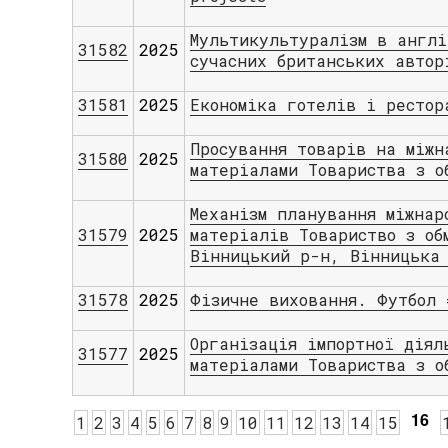
Мультикультуралізм в англі
31582
2025
сучасних британських автор
31581
2025
Економіка готелів і рестор
Просування товарів на міжн
31580
2025
матеріалами Товариства з о
Механізм планування міжнар
31579
2025
матеріалів Товариство з об
Вінницький р-н, Вінницька 
31578
2025
Фізичне виховання. Футбол 
Організація імпортної діял
31577
2025
матеріалами Товариства з о
16
1
2
3
4
5
6
7
8
9
10
11
12
13
14
15