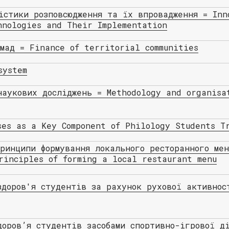
істики розповсюдження та їх впровадження = Inn
hnologies and Their Implementation
мад = Finance of territorial communities
system
наукових досліджень = Methodology and organisa
ses as a Key Component of Philology Students T
ринципи формування локального ресторанного мен
rinciples of forming a local restaurant menu
здоров'я студентів за рахунок рухової активнос
доров’я студентів засобами спортивно-ігрової д