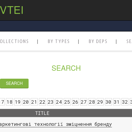
 VTEI
OLLECTIONS
BY TYPES
BY DEPS
S
SEARCH
17
18
19
20
21
22
23
24
25
26
27
28
29
30
31
32
TITLE
аркетингові технології зміцнення бренду