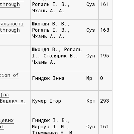
through
Рогаль І. В.,
Суз
161
Чхань А. А.
іяльності
Шкондя В. В.,
through
Рогаль І. В.,
Суз
168
Чхань А. А.
Шкондя В., Рогаль
І., Столярик В.,
Сун
195
Чхань А.
tion of
Гнидюк Інна
Мр
0
 (за
Вацак» м.
Кучер Ігор
Крп
293
цевих
Гнидюк І. В.,
al
Маршук Л. М.,
Сун
161
Тімошенко Н. М.