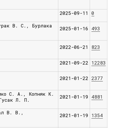
2025-09-11
0
урак В. С., Бурлака
2025-01-16
493
2022-06-21
823
2021-09-22
12283
2021-01-22
2377
мко С. А., Копняк К.
2021-01-19
4881
Гусак Л. П.
ал В. В.,
2021-01-19
1354