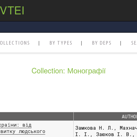
 VTEI
OLLECTIONS
BY TYPES
BY DEPS
S
Collection: Монографії
AUTHO
країни: від
Замкова Н. Л., Махна
звитку людського
І. І., Заюков І. В.,