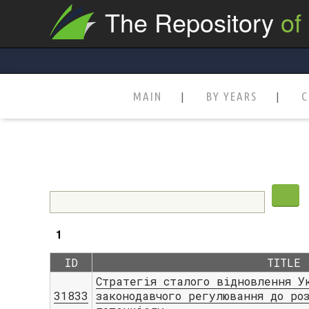
The Repository
of
MAIN
BY YEARS
C
1
ID
TITLE
Стратегія сталого відновлення У
31833
законодавчого регулювання до ро