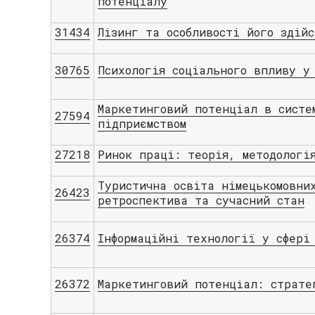
потенціалу
31434
Лізинг та особливості його здій
30765
Психологія соціального впливу у
Маркетинговий потенціал в систе
27594
підприємством
27218
Ринок праці: теорія, методологі
Туристична освіта німецькомовни
26423
ретроспектива та сучасний стан
26374
Інформаційні технології у сфері
26372
Маркетинговий потенціал: страте