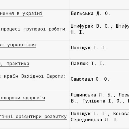
снення в україні
Бельська Д. О.
Штифурак В. Є., Штиф
 процесі групової роботи
Н. І.
мі управління
Поліщук І. І.
я, практика
Павлюк Т. І.
х країн Західної Європи:
Самохвал О. О.
Ліщинська Л. Б., Яре
 охорони здоров’я
В., Гулівата І. О., 
Поліщук І. І., Конов
гічні орієнтири розвитку
Середницька Л. П.