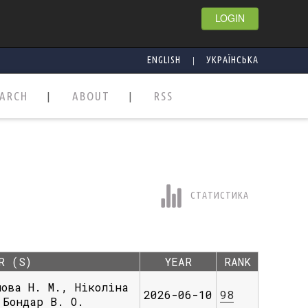
LOGIN
|
ENGLISH
УКРАЇНСЬКА
EARCH
ABOUT
RSS
СТАТИСТИКА
R (S)
YEAR
RANK
чова Н. М., Ніколіна
2026-06-10
98
 Бондар В. О.