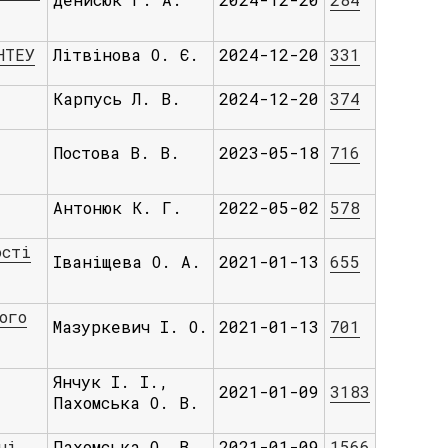
НТЕУ
Літвінова О. Є.
2024-12-20
331
Карпусь Л. В.
2024-12-20
374
Постова В. В.
2023-05-18
716
Антонюк К. Г.
2022-05-02
578
ості
Іваніщева О. А.
2021-01-13
655
ого
Мазуркевич І. О.
2021-01-13
701
Янчук І. І.,
2021-01-09
3183
Пахомська О. В.
ні
Пахомська О. В.
2021-01-09
1566