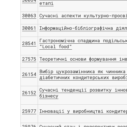
етапі
30063
Сучасні аспекти культурно-просв
30061
Інформаційно-бібліографічна дія
Гастрономічна спадщина подільсь
28541
"Local food"
27575
Теоретичні основи формування ін
Вибір цукрозамінника як чинника
26154
діабетичних кондитерських вироб
Сучасні тенденції розвитку інно
26152
бізнесу
25977
Інновації у виробництві кондите
25976
Сучасний стан і перспективи роз