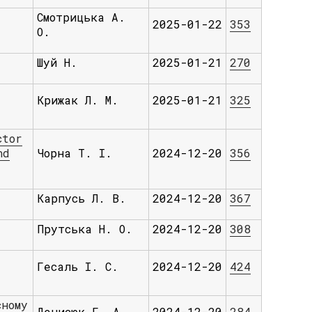
Смотрицька А.
2025-01-22
353
О.
Шуй Н.
2025-01-21
270
Крижак Л. М.
2025-01-21
325
ctor
nd
Чорна Т. І.
2024-12-20
356
Карпусь Л. В.
2024-12-20
367
Прутська Н. О.
2024-12-20
308
Гесаль І. С.
2024-12-20
424
сному
Денисюк Г. А.
2024-12-20
284