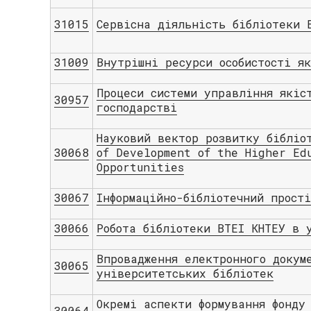
31015
Сервісна діяльність бібліотеки 
31009
Внутрішні ресурси особистості я
Процеси системи управління якіс
30957
господарстві
Науковий вектор розвитку бібліо
30068
of Development of the Higher Ed
Opportunities
30067
Інформаційно-бібліотечний прост
30066
Робота бібліотеки ВТЕІ КНТЕУ в 
Впровадження електронного докум
30065
університетських бібліотек
Окремі аспекти формування фонду
30064