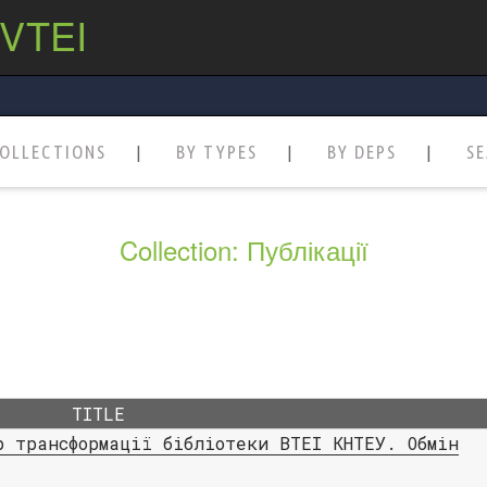
 VTEI
OLLECTIONS
BY TYPES
BY DEPS
S
Collection: Публікації
TITLE
р трансформації бібліотеки ВТЕІ КНТЕУ. Обмін