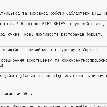
ітницької та виховної роботи бібліотеки ВТЕІ К
льність бібліотеки ВТЕІ КНТЕУ: науковий підхід
кої кухні: нові можливості ресторанів формату
вестиційної привабливості туризму в Україні
 розширення асортименту та конкурентноспроможн
ів
ваційної діяльності на підприємствах туристичн
рських виробів
витку борошняних кондитерських виробів в Украї