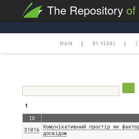
The Repository
of
MAIN
BY YEARS
C
1
ID
Комунікативний простір як факто
31016
досвідом