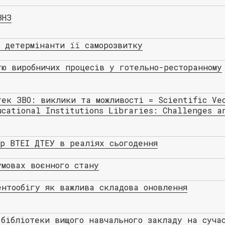
ВНЗ
к детермінанти її саморозвитку
тю виробничих процесів у готельно-ресторанному
тек ЗВО: виклики та можливості = Scientific Ve
ucational Institutions Libraries: Challenges a
ір ВТЕІ ДТЕУ в реаліях сьогодення
умовах воєнного стану
ентообігу як важлива складова оновлення
 бібліотеки вищого навчального закладу на суча