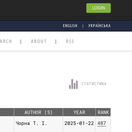
LOGIN
|
ENGLISH
УКРАЇНСЬКА
EARCH
ABOUT
RSS
СТАТИСТИКА
AUTHOR (S)
YEAR
RANK
Чорна Т. І.
2025-01-22
487