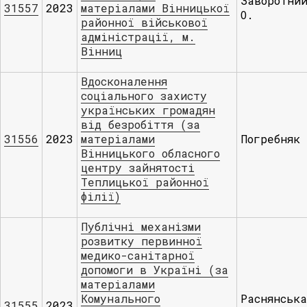
Заворотни
31557
2023
матеріалами Вінницької
О.
районної військової
адміністрації, м.
Вінниц
Вдосконалення
соціального захисту
українських громадян
від безробіття (за
31556
2023
матеріалами
Погребняк
Вінницького обласного
центру зайнятості
Теплицької районної
філії)
Публічні механізми
розвитку первинної
медико-санітарної
допомоги в Україні (за
матеріалами
Комунального
Раснянська
31555
2023