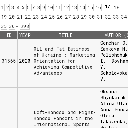
17
1
2
3
4
5
6
7
8
9
10
11
12
13
14
15
16
18
19
20
21
22
23
24
25
26
27
28
29
30
31
32
33
34
.
.
.
35
36
293
ID
YEAR
TITLE
AUTHOR (
Gonchar О
Oil and Fat Business
Zamkova N.
of Ukraine : Marketing
Polishchuk
31565
2020
Orientation for
I., Dovha
Achieving Competitive
Y.,
Advantages
Sokolovska
V.
Oksana
Shynkaruk
Alina Ula
Anna Bond
Left-Handed and Right-
Olena
Handed Fencers in the
Iakovenko,
International Sports
Serhii