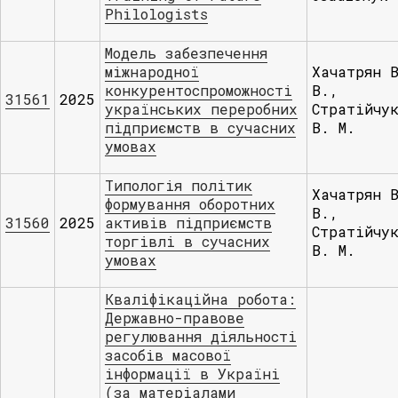
Philologists
Модель забезпечення
міжнародної
Хачатрян 
конкурентоспроможності
В.,
31561
2025
українських переробних
Стратійчу
підприємств в сучасних
В. М.
умовах
Типологія політик
Хачатрян 
формування оборотних
В.,
31560
2025
активів підприємств
Стратійчу
торгівлі в сучасних
В. М.
умовах
Кваліфікаційна робота:
Державно-правове
регулювання діяльності
засобів масової
інформації в Україні
(за матеріалами