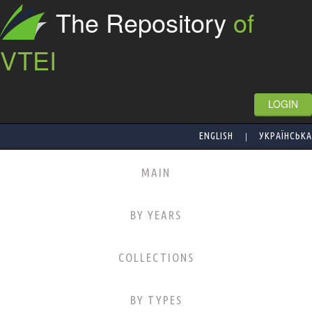
The Repository
of
VTEI
LOGIN
|
ENGLISH
УКРАЇНСЬКА
MAIN
BY YEARS
COLLECTIONS
BY TYPES