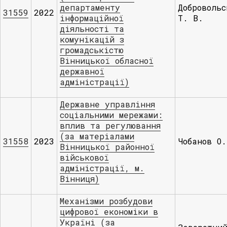
департаменту
Добровольс
31559
2022
інформаційної
Т. В.
діяльності та
комунікацій з
громадськістю
Вінницької обласної
державної
адміністрації)
Державне управління
соціальними мережами:
вплив та регулювання
(за матеріалами
31558
2023
Чобанов О.
Вінницької районної
військової
адміністрації, м.
Вінниця)
Механізми розбудови
цифрової економіки в
Україні (за