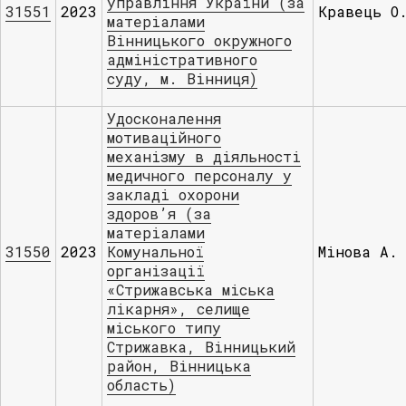
управління України (за
31551
2023
Кравець О
матеріалами
Вінницького окружного
адміністративного
суду, м. Вінниця)
Удосконалення
мотиваційного
механізму в діяльності
медичного персоналу у
закладі охорони
здоров’я (за
матеріалами
31550
2023
Комунальної
Мінова А.
організації
«Стрижавська міська
лікарня», селище
міського типу
Стрижавка, Вінницький
район, Вінницька
область)