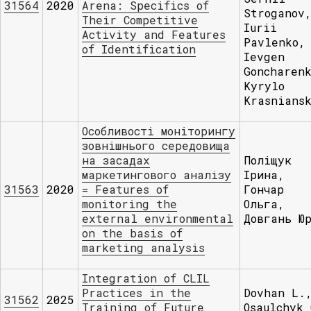
31564
2020
Arena: Specifics of
Stroganov
Their Competitive
Iurii
Activity and Features
Pavlenko,
of Identification
Ievgen
Goncharen
Kyrylo
Krasnians
Особливості моніторингу
зовнішнього середовища
на засадах
Поліщук
маркетингового аналізу
Ірина,
31563
2020
= Features of
Гончар
monitoring the
Ольга,
external environmental
Довгань Ю
on the basis of
marketing analysis
Integration of CLIL
Practices in the
Dovhan L.
31562
2025
Training of Future
Osaulchyk 