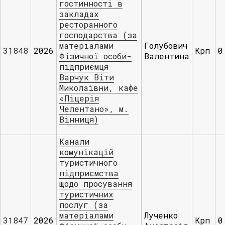
гостинності в
закладах
ресторанного
господарства (за
матеріалами
Голубович
31848
2026
Крп
0
Фізичної особи-
Валентина
підприємця
Варчук Віти
Миколаївни, кафе
«Піцерія
Челентано», м.
Вінниця)
Канали
комунікацій
туристичного
підприємства
щодо просування
туристичних
послуг (за
матеріалами
Лученко
31847
2026
Крп
0