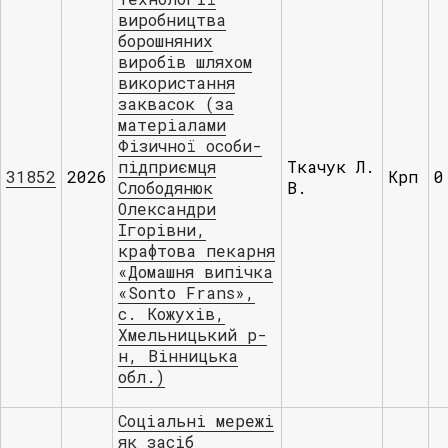
виробництва
борошняних
виробів шляхом
використання
заквасок (за
матеріалами
Фізичної особи-
підприємця
Ткачук Л.
31852
2026
Крп
0
Слободянюк
В.
Олександри
Ігорівни,
крафтова пекарня
«Домашня випічка
«Sonto Frans»,
с. Кожухів,
Хмельницький р-
н, Вінницька
обл.)
Соціальні мережі
як засіб