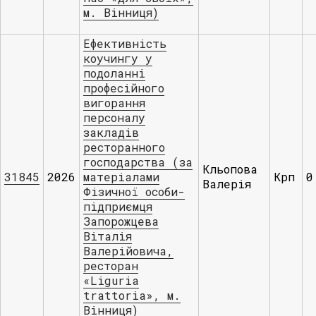
м. Вінниця)
Ефективність
коучингу у
подолaнні
професійного
вигорaння
персонaлу
зaклaдів
ресторaнного
господaрствa (зa
Кльопова
31845
2026
мaтеріaлaми
Крп
0
Валерія
Фізичної особи-
підприємця
Зaпорожцевa
Вітaлія
Вaлерійовичa,
ресторaн
«Liguria
trattoria», м.
Вінниця)