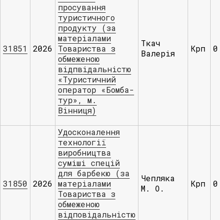
просування
туристичного
продукту (за
матеріалами
Ткач
31851
2026
Товариства з
Крп
0
Валерія
обмеженою
відпвідальністю
«Туристичний
оператор «Бомба-
тур», м.
Вінниця)
Удосконалення
технології
виробництва
суміші спецій
для барбекю (за
Чепляка
31850
2026
матеріалами
Крп
0
М. О.
Товариства з
обмеженою
відповідальністю