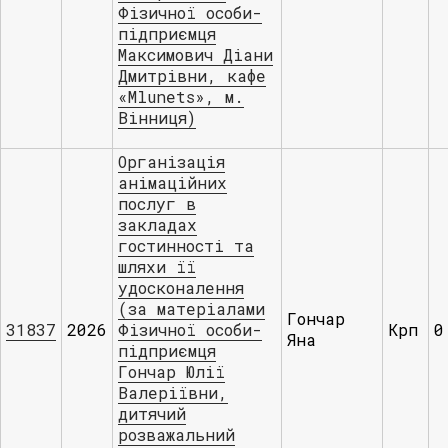
Фізичної особи-
підприємця
Максимович Діани
Дмитрівни, кафе
«Mlunets», м.
Вінниця)
Організація
анімаційних
послуг в
закладах
гостинності та
шляхи її
удосконалення
(за матеріалами
Гончар
31837
2026
Фізичної особи-
Крп
0
Яна
підприємця
Гончар Юлії
Валеріївни,
дитячий
розважальний