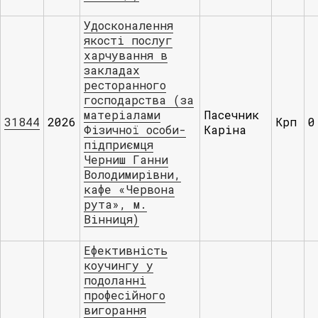
Удосконалення
якості послуг
харчування в
закладах
ресторанного
господарства (за
матеріалами
Пасечник
31844
2026
Крп
0
Фізичної особи-
Каріна
підприємця
Черниш Ганни
Володимирівни,
кафе «Червона
рута», м.
Вінниця)
Ефективність
коучингу у
подолaнні
професійного
вигорaння