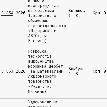
м`якого
маргарину (за
матеріалами
Бенюмов
31854
2026
Крп
0
Товариства з
І. В.
обмеженою
відповідальністю
«Підприємство
АВІС», м.
Вінниця)
Розробка
технології
виробництва
морозива щербет
Бамбуза
31853
2026
(за матеріалами
Крп
0
О. В.
Акціонерного
товариства
«Рудь», м.
Житомир)
Удосконалення
технології