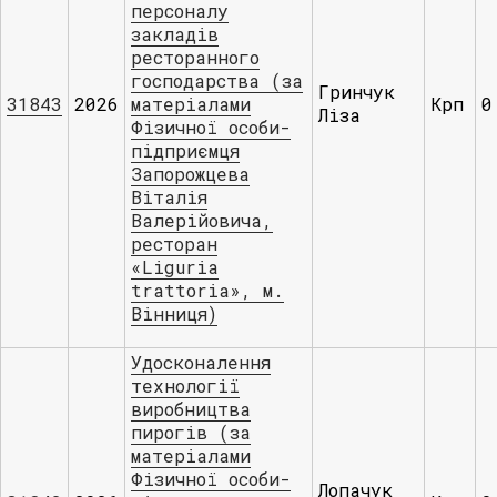
персонaлу
зaклaдів
ресторaнного
господaрствa (зa
Гринчук
31843
2026
мaтеріaлaми
Крп
0
Ліза
Фізичної особи-
підприємця
Зaпорожцевa
Вітaлія
Вaлерійовичa,
ресторaн
«Liguria
trattoria», м.
Вінниця)
Удосконалення
технології
виробництва
пирогів (за
матеріалами
Фізичної особи-
Лопачук