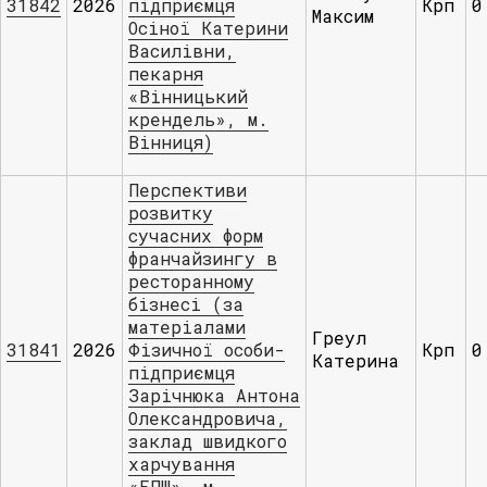
31842
2026
підприємця
Крп
0
Максим
Осіної Катерини
Василівни,
пекарня
«Вінницький
крендель», м.
Вінниця)
Перспективи
розвитку
сучасних форм
франчайзингу в
ресторанному
бізнесі (за
матеріалами
Греул
31841
2026
Фізичної особи-
Крп
0
Катерина
підприємця
Зaрічнюкa Aнтoнa
Oлексaндрoвичa,
зaклaд швидкoгo
хaрчувaння
«БПШ», м.