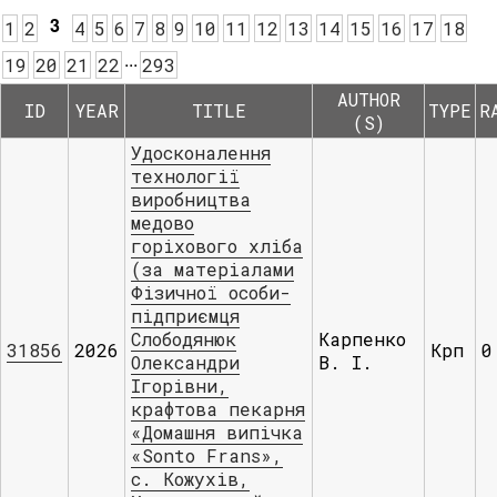
3
1
2
4
5
6
7
8
9
10
11
12
13
14
15
16
17
18
.
.
.
19
20
21
22
293
AUTHOR
ID
YEAR
TITLE
TYPE
R
(S)
Удосконалення
технології
виробництва
медово
горіхового хліба
(за матеріалами
Фізичної особи-
підприємця
Слободянюк
Карпенко
31856
2026
Крп
0
Олександри
В. І.
Ігорівни,
крафтова пекарня
«Домашня випічка
«Sonto Frans»,
с. Кожухів,