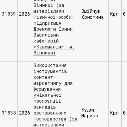
Вінниці (за
матеріалами
Змійчук
31839
2026
Крп
0
Фізичної особи-
Христина
підприємця
Дремлюги Ірини
Василівни,
кафетерій
«Кавоманія», м.
Вінниця)
Використання
інструментів
контент-
маркетингу для
формування
унікальної
пропозиції
закладів
Будир
31838
2026
ресторанного
Крп
0
Марина
господарства (за
матеріалами