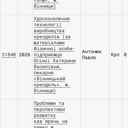
Вінниця)
Удосконалення
технології
виробництва
кренделів (за
матеріалами
Фізичної особи-
Антонюк
31840
2026
підприємця
Крп
0
Павло
Осіної Катерини
Василівни,
пекарня
«Вінницький
крендель», м.
Вінниця)
Проблеми та
перспективи
розвитку
кав’ярень на
ринку м.