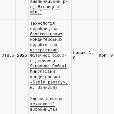
Хмельницький р-
н, Вінницька
обл.)
Технологія
виробництва
безглютенових
кондитерських
виробів (за
матеріалами
Гевак А.
31855
2026
Фізичної особи-
Крп
0
О.
підприємця
Якименко Любові
Миколаївни,
кондитерська
«Sable pastry»,
м. Вінниця)
Удосконалення
технології
виробництва