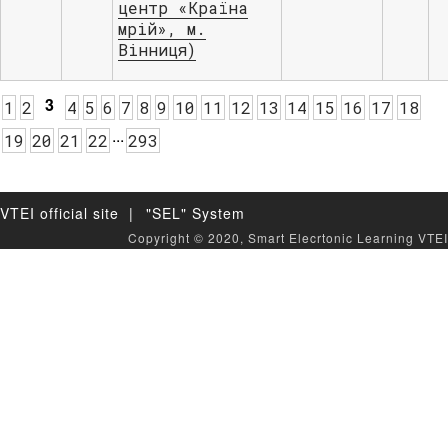
центр «Країна
мрій», м.
Вінниця)
3
1
2
4
5
6
7
8
9
10
11
12
13
14
15
16
17
18
.
.
.
19
20
21
22
293
VTEI official site |
"SEL" System
Copyright © 2020, Smart Elecrtonic Learning VTEI