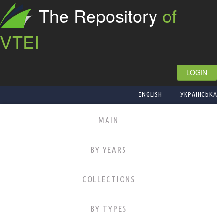
The Repository
of
VTEI
LOGIN
|
ENGLISH
УКРАЇНСЬКА
MAIN
BY YEARS
COLLECTIONS
BY TYPES