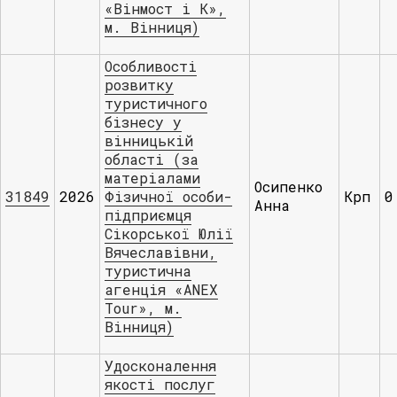
«Вінмост і К»,
м. Вінниця)
Особливості
розвитку
туристичного
бізнесу у
вінницькій
області (за
матеріалами
Осипенко
31849
2026
Фізичної особи-
Крп
0
Анна
підприємця
Сікорської Юлії
Вячеславівни,
туристична
агенція «ANEX
Tour», м.
Вінниця)
Удосконалення
якості послуг