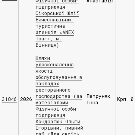
Фізичної особи-
Анастасія
підприємця
Сікорської Юлії
Вячеславівни,
туристична
агенція «ANEX
Tour», м.
Вінниця)
Шляхи
удосконалення
якості
обслуговування в
закладах
ресторанного
господарства (за
Петруняк
31846
2026
Крп
0
матеріалами
Інна
Фізичної особи-
підприємця
Кондратюк Ольги
Ігорівни, пивний
паб «Для своїх»,