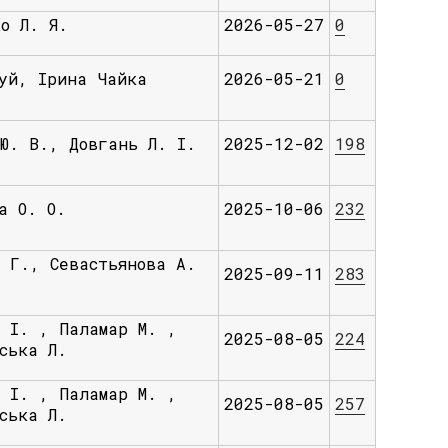
о Л. Я.
2026-05-27
0
уй, Ірина Чайка
2026-05-21
0
Ю. В., Довгань Л. І.
2025-12-02
198
а О. О.
2025-10-06
232
 Г., Севастьянова А.
2025-09-11
283
 І. , Паламар М. ,
2025-08-05
224
ська Л.
 І. , Паламар М. ,
2025-08-05
257
ська Л.