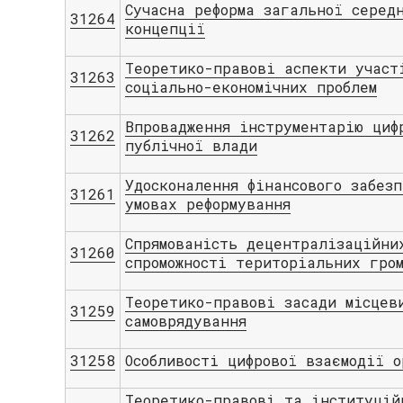
Сучасна реформа загальної серед
31264
концепції
Теоретико-правові аспекти участ
31263
соціально-економічних проблем
Впрoвадження інструмeнтарію циф
31262
публічної влади
Удосконалення фінансового забезп
31261
умовах реформування
Спрямованість децентралізаційни
31260
спроможності територіальних гро
Теоретико-правові засади місцев
31259
самоврядування
31258
Особливості цифрової взаємодії 
Теоретико-правові та інституцій