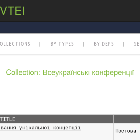
 VTEI
OLLECTIONS
BY TYPES
BY DEPS
S
Collection: Всеукраїнські конференції
TITLE
ування унікальної концепції
Постова 