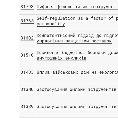
31793
Цифрова філологія як інструмент
Self-regulation as a factor of 
31768
personality
Компетентнісний підхід до підго
31602
управління ланцюгами поставок
Посилення бюджетної безпеки дер
31510
внутрішніх викликів
31433
Вплив військових дій на екологі
31340
Застосування онлайн іструментів
31339
Застосування онлайн іструментів