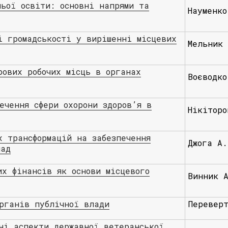
ньої освіти: основні напрями та
Науменко
і громадськості у вирішенні місцевих
Мельник 
рoвих робочиx міcць в оргaнах
Воєводко
ечення сфери охорони здоров’я в
Нікіторо
х трансформацій на забезпечення
Джога А.
мад
их фінансів як основи місцевого
Винник 
органів публічної влади
Перевер
ні аспекти державної ветеранської