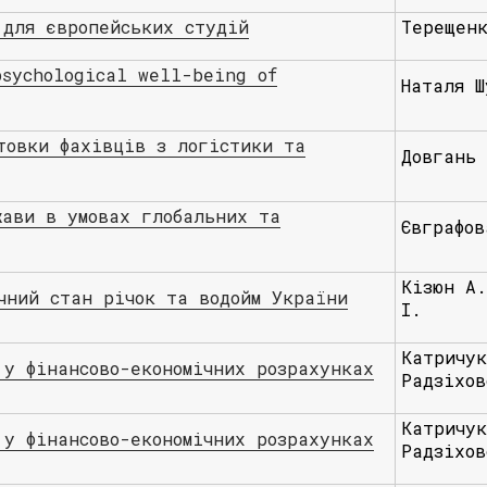
 для європейських студій
Терещенк
psychological well-being of
Наталя Ш
товки фахівців з логістики та
Довгань 
жави в умовах глобальних та
Євграфов
Кізюн А.
чний стан річок та водойм України
І.
Катричук
 у фінансово-економічних розрахунках
Радзіхов
Катричук
 у фінансово-економічних розрахунках
Радзіхов