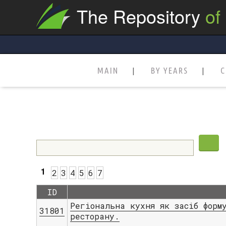
The Repository
of
MAIN
BY YEARS
C
1
2
3
4
5
6
7
ID
Регіональна кухня як засіб форм
31801
ресторану.