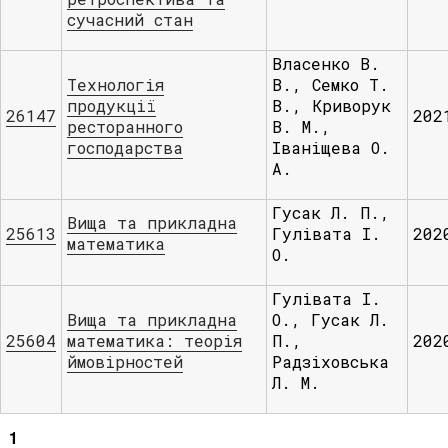
сучасний стан
Власенко В.
Технологія
В., Семко Т.
продукції
В., Криворук
26147
202
ресторанного
В. М.,
господарства
Іваніщева О.
А.
Гусак Л. П.,
Вища та прикладна
25613
Гулівата І.
202
математика
О.
Гулівата І.
Вища та прикладна
О., Гусак Л.
25604
математика: теорія
П.,
202
ймовірностей
Радзіховська
Л. М.
1