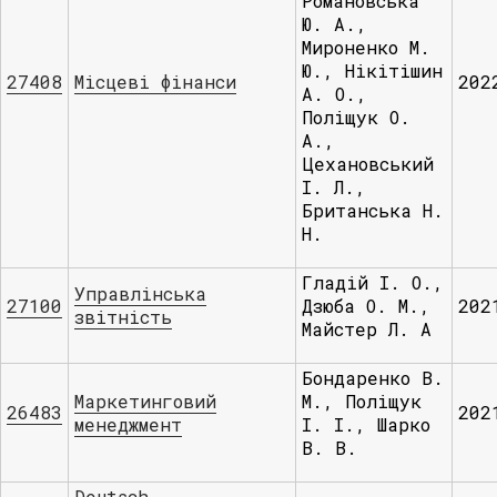
Романовська
Ю. А.,
Мироненко М.
Ю., Нікітішин
27408
Місцеві фінанси
202
А. О.,
Поліщук О.
А.,
Цехановський
І. Л.,
Британська Н.
Н.
Гладій І. О.,
Управлінська
27100
Дзюба О. М.,
202
звітність
Майстер Л. А
Бондаренко В.
Маркетинговий
М., Поліщук
26483
202
менеджмент
І. І., Шарко
В. В.
Deutsch.