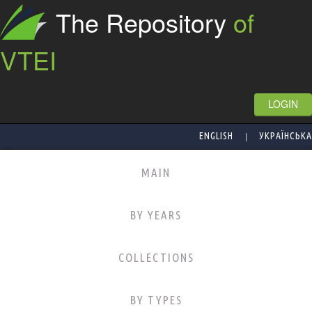
The Repository
of
VTEI
LOGIN
|
ENGLISH
УКРАЇНСЬКА
MAIN
BY YEARS
COLLECTIONS
BY TYPES