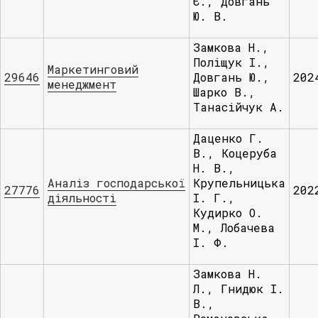
Є., Довгань
Ю. В.
Замкова Н.,
Поліщук І.,
Маркетинговий
29646
Довгань Ю.,
202
менеджмент
Шарко В.,
Танасійчук А.
Даценко Г.
В., Коцеруба
Н. В.,
Аналіз господарської
Крупельницька
27776
202
діяльності
І. Г.,
Кудирко О.
М., Лобачева
І. Ф.
Замкова Н.
Л., Гнидюк І.
В.,