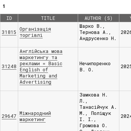
1
ID
TITLE
AUTHOR (S)
Шарко В.,
Організація
31815
Тернова А.,
202
торгівлі
Андрусенко Н.
Англійська мова
маркетингу та
реклами = Basic
Нечипоренко
31248
202
English of
В. О.
Marketing and
Advertising
Замкова Н.
Л.,
Танасійчук А.
Міжнародний
М., Поліщук
29647
202
маркетинг
І. І.,
Громова О.