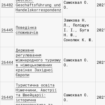
Самохвал О.
26482
Geschäftsführung und
202
О.
Handelskorrespondenz
Замкова Н.
Л., Поліщук
Поведінка
26445
І. І., Буга
202
споживачів
Н. Ю.,
Соколюк К. Ю.
Державне
регулювання
міжнародного туризму
Самохвал О.
26444
202
в німецькомовних
О.
країнах Західної
Європи
Туристична освіта
Німеччини, Австрії
та Швейцарії:
Самохвал О.
26443
202
історична
О.
ретроспектива та