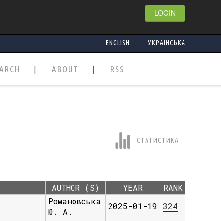
LOGIN
|
ENGLISH
УКРАЇНСЬКА
EARCH
ABOUT
RSS
СТАТИСТИКА
AUTHOR (S)
YEAR
RANK
Романовська
2025-01-19
324
Ю. А.