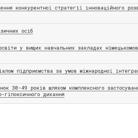
чення конкурентної стратегії інноваційного роз
ізичних осіб
освіти у вищих навчальних закладах німецькомо
іалом підприємства за умов міжнародної інтегра
інок 30-49 років шляхом комплексного застосуван
о-гіпоксичного дихання