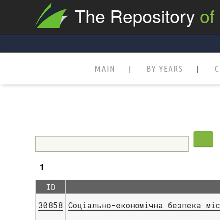
The Repository
of
MAIN
BY YEARS
C
1
ID
30858
Соціально-економічна безпека мі