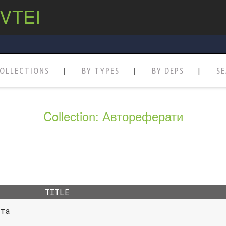
 VTEI
OLLECTIONS
BY TYPES
BY DEPS
S
Collection: Автореферати
TITLE
ста