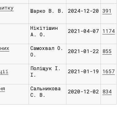
витку
Шарко В. В.
2024-12-20
391
Нікітішин
2021-04-07
1174
А. О.
вних
Самохвал О.
2021-01-22
855
О.
Поліщук І.
ції
2021-01-19
1657
І.
ня
Сальникова
2020-12-02
834
С. В.