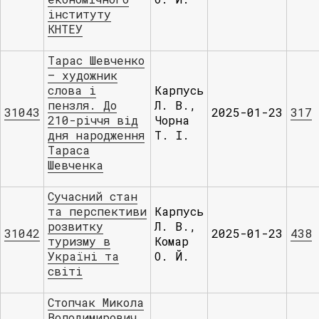
інституту
КНТЕУ
Тарас Шевченко
– художник
слова і
Карпусь
пензля. До
Л. В.,
31043
2025-01-23
317
210-річчя від
Чорна
дня народження
Т. І.
Тараса
Шевченка
Сучасний стан
та перспективи
Карпусь
розвитку
Л. В.,
31042
2025-01-23
438
туризму в
Комар
Україні та
О. Й.
світі
Стопчак Микола
Володимирович.