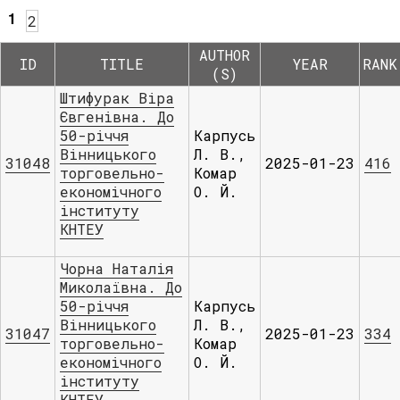
1
2
AUTHOR
ID
TITLE
YEAR
RANK
(S)
Штифурак Віра
Євгенівна. До
50-річчя
Карпусь
Вінницького
Л. В.,
31048
2025-01-23
416
торговельно-
Комар
економічного
О. Й.
інституту
КНТЕУ
Чорна Наталія
Миколаївна. До
50-річчя
Карпусь
Вінницького
Л. В.,
31047
2025-01-23
334
торговельно-
Комар
економічного
О. Й.
інституту
КНТЕУ