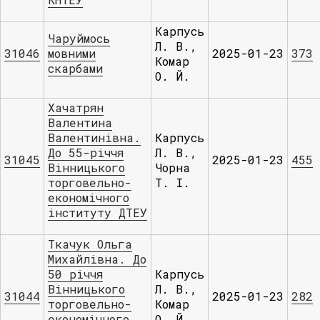
Карпусь
Чаруймось
Л. В.,
31046
мовними
2025-01-23
373
Комар
скарбами
О. Й.
Хачатрян
Валентина
Валентинівна.
Карпусь
До 55-річчя
Л. В.,
31045
2025-01-23
455
Вінницького
Чорна
торговельно-
Т. І.
економічного
інституту ДТЕУ
Ткачук Ольга
Михайлівна. До
50 річчя
Карпусь
Вінницького
Л. В.,
31044
2025-01-23
282
торговельно-
Комар
економічного
О. Й.