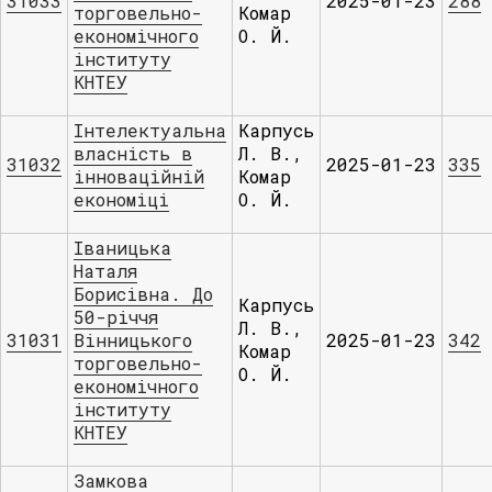
31033
2025-01-23
288
торговельно-
Комар
економічного
О. Й.
інституту
КНТЕУ
Інтелектуальна
Карпусь
власність в
Л. В.,
31032
2025-01-23
335
інноваційній
Комар
економіці
О. Й.
Іваницька
Наталя
Борисівна. До
Карпусь
50-річчя
Л. В.,
31031
Вінницького
2025-01-23
342
Комар
торговельно-
О. Й.
економічного
інституту
КНТЕУ
Замкова