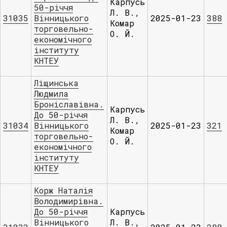
Карпусь
50-річчя
Л. В.,
31035
Вінницького
2025-01-23
388
Комар
торговельно-
О. Й.
економічного
інституту
КНТЕУ
Ліщинська
Людмила
Броніславівна.
Карпусь
До 50-річчя
Л. В.,
31034
Вінницького
2025-01-23
321
Комар
торговельно-
О. Й.
економічного
інституту
КНТЕУ
Корж Наталія
Володимирівна.
До 50-річчя
Карпусь
Вінницького
Л. В.,