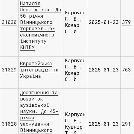
Наталія
Леонідівна. До
Карпусь
50-річчя
Л. В.,
31030
Вінницького
2025-01-23
379
Комар
торговельно-
О. Й.
економічного
інституту
КНТЕУ
Карпусь
Європейська
Л. В.,
31029
інтеграція та
2025-01-23
763
Комар
Україна
О. Й.
Досягнення та
розвиток
вузівської
науки. До 45-
Карпусь
річчя
Л. В.,
31028
заснування
2025-01-23
291
Кушнір
Вінницького
Т. Я.