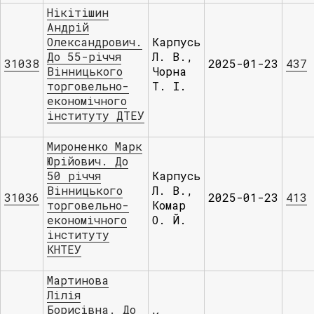
Нікітішин
Андрій
Олександрович.
Карпусь
До 55-річчя
Л. В.,
31038
2025-01-23
437
Вінницького
Чорна
торговельно-
Т. І.
економічного
інституту ДТЕУ
Мироненко Марк
Юрійович. До
50 річчя
Карпусь
Вінницького
Л. В.,
31036
2025-01-23
413
торговельно-
Комар
економічного
О. Й.
інституту
КНТЕУ
Мартинова
Лілія
Борисівна. До