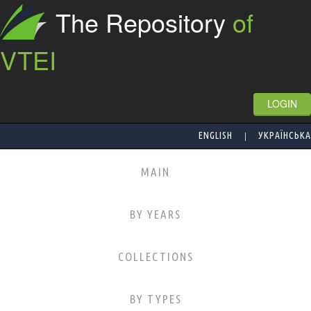
The Repository
of
VTEI
LOGIN
|
ENGLISH
УКРАЇНСЬКА
MAIN
BY YEARS
COLLECTIONS
BY TYPES